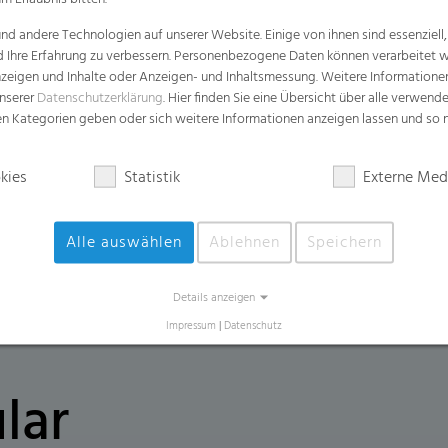
d andere Technologien auf unserer Website. Einige von ihnen sind essenziell
Vorteile
d Ihre Erfahrung zu verbessern. Personenbezogene Daten können verarbeitet we
e Anzeigen und Inhalte oder Anzeigen- und Inhaltsmessung. Weitere Informatio
Leicht zu öffnen für eine effiziente un
unserer
Datenschutzerklärung
. Hier finden Sie eine Übersicht über alle verwend
Leicht zu handhaben für schwere, nasse
zen Kategorien geben oder sich weitere Informationen anzeigen lassen und so
Bietet eine exzellente Geruchskontroll
kies
Statistik
Externe Med
Äußerst hohe Durchstoßfestigkeit und R
Sterndichtungsversiegelung gegen Löc
Alle auswählen
Ablehnen
Speichern
Details anzeigen
Impressum
|
Datenschutz
lar