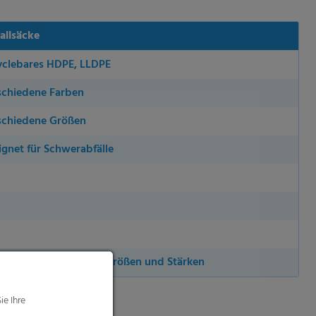
allsäcke
yclebares HDPE, LLDPE
schiedene Farben
schiedene Größen
ignet für Schwerabfälle
einer vollen Palette an Größen und Stärken
ie Ihre