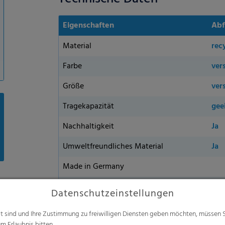
Eigenschaften
Abf
Material
rec
Farbe
ver
Größe
ver
Tragekapazität
gee
Nachhaltigkeit
Ja
Umweltfreundliches Material
Ja
Made in Germany
Erhältlich
in 
Datenschutzeinstellungen
alt sind und Ihre Zustimmung zu freiwilligen Diensten geben möchten, müssen S
m Erlaubnis bitten.