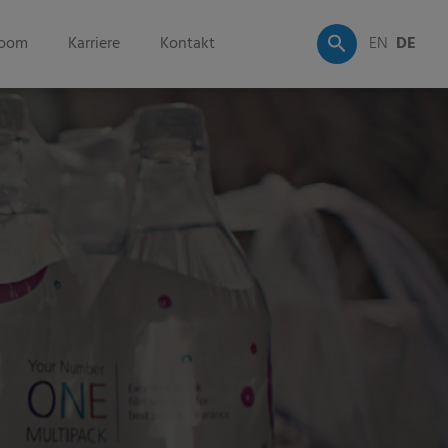
oom
Karriere
Kontakt
EN
DE