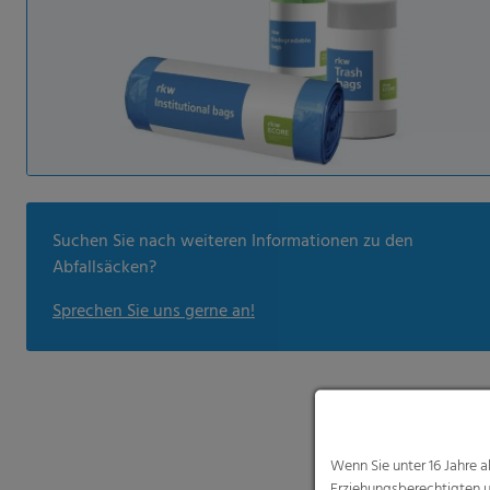
Suchen Sie nach weiteren Informationen zu den
Abfallsäcken?
Sprechen Sie uns gerne an!
Wenn Sie unter 16 Jahre 
Erziehungsberechtigten u