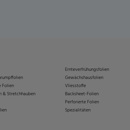
Ernteverfrühungsfolien
rumpffolien
Gewächshausfolien
 Folien
Vliesstoffe
n & Stretchhauben
Backsheet-Folien
Perforierte Folien
lien
Spezialitäten