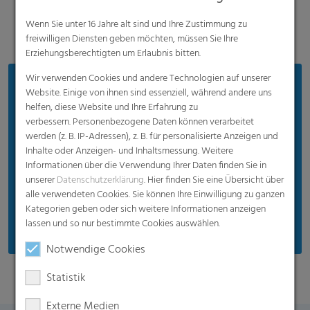
Wenn Sie unter 16 Jahre alt sind und Ihre Zustimmung zu
freiwilligen Diensten geben möchten, müssen Sie Ihre
Erziehungsberechtigten um Erlaubnis bitten.
Wir verwenden Cookies und andere Technologien auf unserer
Vorteile
Website. Einige von ihnen sind essenziell, während andere uns
helfen, diese Website und Ihre Erfahrung zu
Optimal für Weichobst wie Erdbeeren oder
verbessern. Personenbezogene Daten können verarbeitet
Strauchbeeren
werden (z. B. IP-Adressen), z. B. für personalisierte Anzeigen und
Gute mechanische Eigenschaften
Inhalte oder Anzeigen- und Inhaltsmessung. Weitere
Informationen über die Verwendung Ihrer Daten finden Sie in
Diffuse Lichtdurchlässigkeit für effizientes
unserer
Datenschutzerklärung
. Hier finden Sie eine Übersicht über
Pflanzenwachstum
alle verwendeten Cookies. Sie können Ihre Einwilligung zu ganzen
Kategorien geben oder sich weitere Informationen anzeigen
Natürliche Bestäubung möglich
lassen und so nur bestimmte Cookies auswählen.
Notwendige Cookies
Statistik
Externe Medien