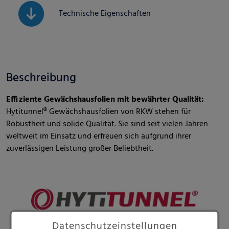
Technische Eigenschaften
Beschreibung
Effiziente Gewächshausfolien mit bewährter Qualität:
Hytitunnel® Gewächshausfolien von RKW stehen für
Robustheit und solide Qualität. Sie sind seit vielen Jahren
weltweit im Einsatz und erfreuen sich aufgrund ihrer
zuverlässigen Leistung großer Beliebtheit.
Datenschutzeinstellungen