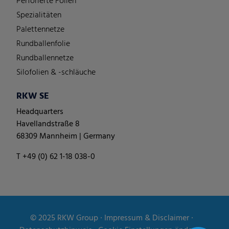
Perforierte Folien
Spezialitäten
Palettennetze
Rundballenfolie
Rundballennetze
Silofolien & -schläuche
RKW SE
Headquarters
Havellandstraße 8
68309 Mannheim | Germany
T +49 (0) 62 1-18 038-0
© 2025
RKW Group
∙
Impressum & Disclaimer
∙