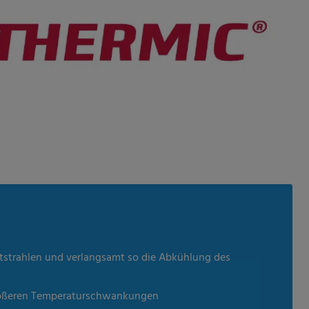
arotstrahlen und verlangsamt so die Abkühlung des
größeren Temperaturschwankungen