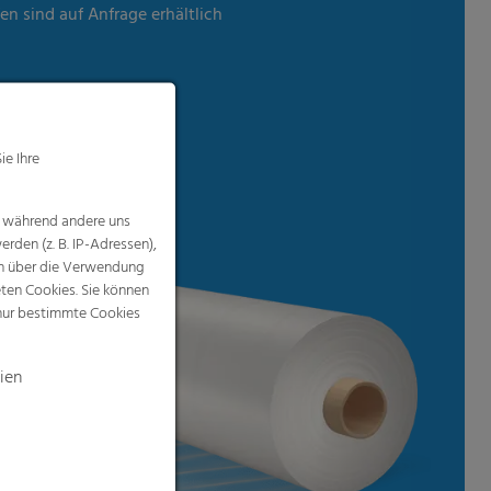
en sind auf Anfrage erhältlich
ie Ihre
, während andere uns
rden (z. B. IP-Adressen),
nen über die Verwendung
eten Cookies. Sie können
 nur bestimmte Cookies
ien