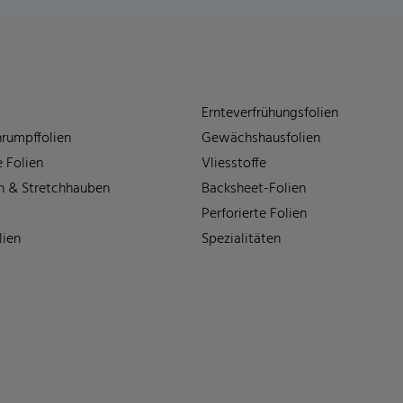
Ernteverfrühungsfolien
rumpffolien
Gewächshausfolien
 Folien
Vliesstoffe
n & Stretchhauben
Backsheet-Folien
Perforierte Folien
lien
Spezialitäten