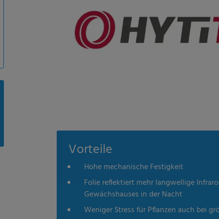
Vorteile
Hohe mechanische Festigkeit
Folie reflektiert mehr langwellige Infr
Gewächshauses in der Nacht
Weniger Stress für Pflanzen auch bei 