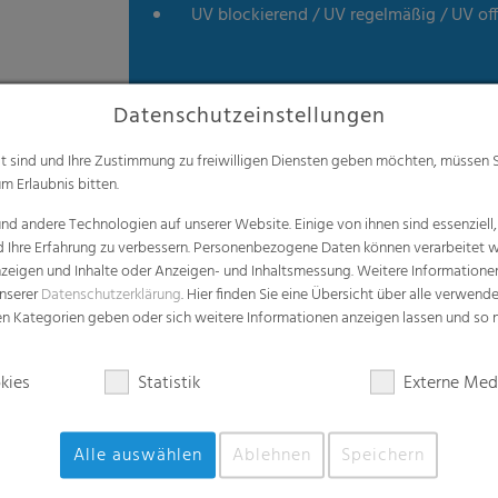
UV blockierend / UV regelmäßig / UV off
Datenschutzeinstellungen
alt sind und Ihre Zustimmung zu freiwilligen Diensten geben möchten, müssen S
m Erlaubnis bitten.
d andere Technologien auf unserer Website. Einige von ihnen sind essenziell
d Ihre Erfahrung zu verbessern. Personenbezogene Daten können verarbeitet we
e Anzeigen und Inhalte oder Anzeigen- und Inhaltsmessung. Weitere Informatio
unserer
Datenschutzerklärung
. Hier finden Sie eine Übersicht über alle verwend
zen Kategorien geben oder sich weitere Informationen anzeigen lassen und so
kies
Statistik
Externe Med
Alle auswählen
Ablehnen
Speichern