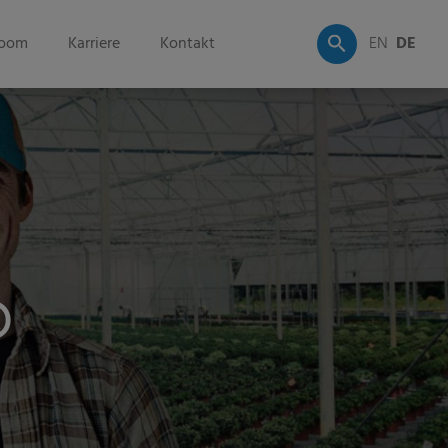
oom
Karriere
Kontakt
EN
DE
®