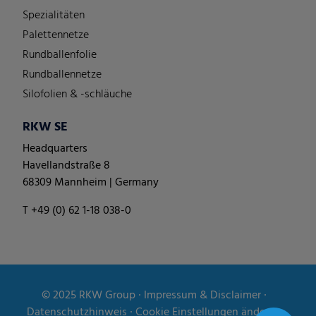
Spezialitäten
Palettennetze
Rundballenfolie
Rundballennetze
Silofolien & -schläuche
RKW SE
Headquarters
Havellandstraße 8
68309 Mannheim | Germany
T +49 (0) 62 1-18 038-0
© 2025
RKW Group
∙
Impressum & Disclaimer
∙
Datenschutzhinweis
∙
Cookie Einstellungen ändern
∙