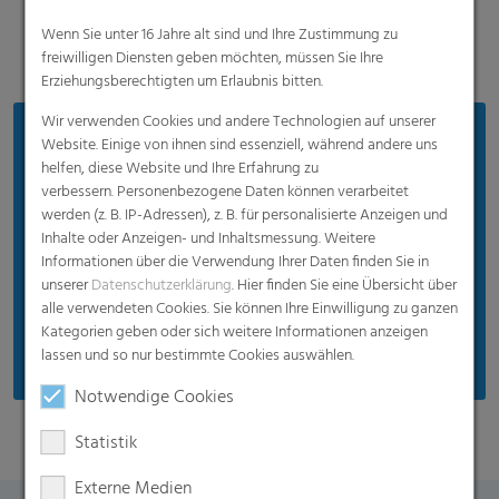
Wenn Sie unter 16 Jahre alt sind und Ihre Zustimmung zu
freiwilligen Diensten geben möchten, müssen Sie Ihre
Erziehungsberechtigten um Erlaubnis bitten.
Wir verwenden Cookies und andere Technologien auf unserer
Vorteile
Website. Einige von ihnen sind essenziell, während andere uns
helfen, diese Website und Ihre Erfahrung zu
Ausgezeichnete Anti-Staub-Eigenschaften und
verbessern. Personenbezogene Daten können verarbeitet
hohe Lichtdurchlässigkeit
werden (z. B. IP-Adressen), z. B. für personalisierte Anzeigen und
Inhalte oder Anzeigen- und Inhaltsmessung. Weitere
Leichte und schnelle Reinigung durch glatte
Informationen über die Verwendung Ihrer Daten finden Sie in
Folienoberfläche
unserer
Datenschutzerklärung
. Hier finden Sie eine Übersicht über
UV blockierend / UV regelmäßig / UV offen sind
alle verwendeten Cookies. Sie können Ihre Einwilligung zu ganzen
auf Anfrage erhältlich
Kategorien geben oder sich weitere Informationen anzeigen
lassen und so nur bestimmte Cookies auswählen.
Notwendige Cookies
Statistik
Externe Medien