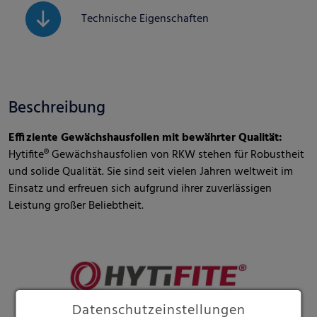
Technische Eigenschaften
Beschreibung
Effiziente Gewächshausfolien mit bewährter Qualität:
Hytifite® Gewächshausfolien von RKW stehen für Robustheit
und solide Qualität. Sie sind seit vielen Jahren weltweit im
Einsatz und erfreuen sich aufgrund ihrer zuverlässigen
Leistung großer Beliebtheit.
Datenschutzeinstellungen