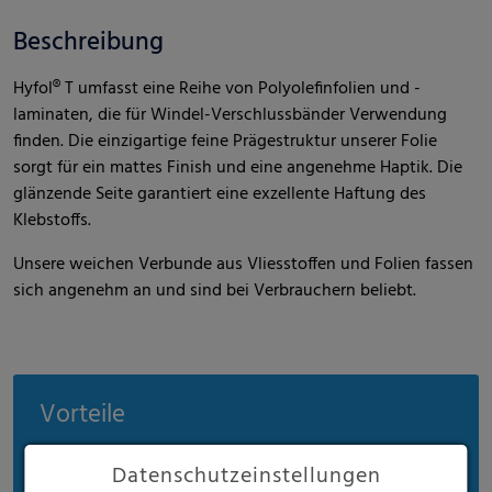
Beschreibung
Hyfol® T umfasst eine Reihe von Polyolefinfolien und -
laminaten, die für Windel-Verschlussbänder Verwendung
finden. Die einzigartige feine Prägestruktur unserer Folie
sorgt für ein mattes Finish und eine angenehme Haptik. Die
glänzende Seite garantiert eine exzellente Haftung des
Klebstoffs.
Unsere weichen Verbunde aus Vliesstoffen und Folien fassen
sich angenehm an und sind bei Verbrauchern beliebt.
Vorteile
Auf Bestellung hergestelltes Rollenmaterial
Datenschutzeinstellungen
Verschiedene Farben zur Auswahl