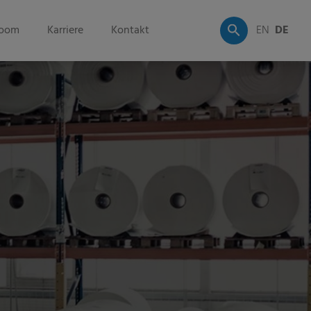
oom
Karriere
Kontakt
EN
DE