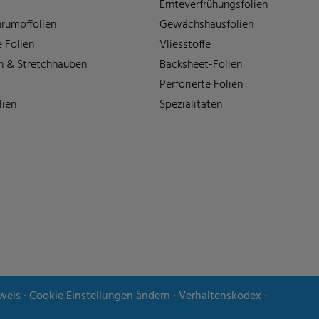
Ernteverfrühungsfolien
rumpffolien
Gewächshausfolien
 Folien
Vliesstoffe
n & Stretchhauben
Backsheet-Folien
Perforierte Folien
lien
Spezialitäten
weis
∙
Cookie Einstellungen ändern
∙
Verhaltenskodex
∙