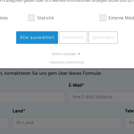
zen Kategorien geben oder sich weitere Informationen anzeigen lassen und so
kies
Statistik
Externe Med
Alle auswählen
Ablehnen
Speichern
lar
Details anzeigen
Impressum
|
Datenschutz
n, kontaktieren Sie uns gern über dieses Formular.
E-Mail
*
Land
*
Tel