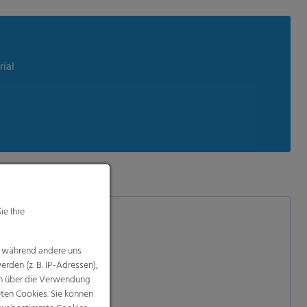
rial
ie Ihre
, während andere uns
rden (z. B. IP-Adressen),
nen über die Verwendung
eten Cookies. Sie können