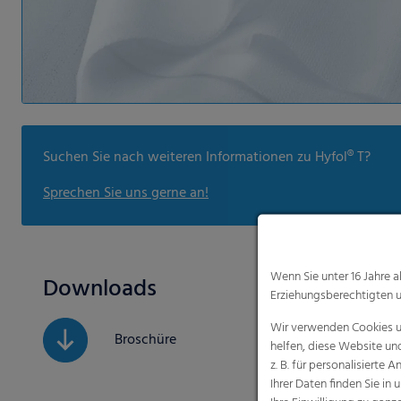
Suchen Sie nach weiteren Informationen zu Hyfol® T?
Sprechen Sie uns gerne an!
Wenn Sie unter 16 Jahre 
Downloads
Erziehungsberechtigten u
Wir verwenden Cookies un
Broschüre
helfen, diese Website un
z. B. für personalisiert
Ihrer Daten finden Sie in 