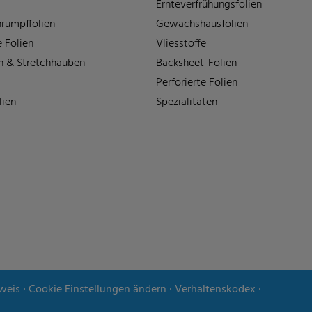
Ernteverfrühungsfolien
rumpffolien
Gewächshausfolien
 Folien
Vliesstoffe
n & Stretchhauben
Backsheet-Folien
Perforierte Folien
lien
Spezialitäten
weis
∙
Cookie Einstellungen ändern
∙
Verhaltenskodex
∙