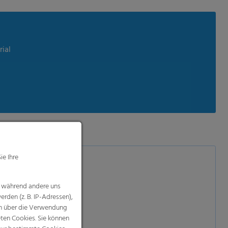
rial
ie Ihre
, während andere uns
rden (z. B. IP-Adressen),
nen über die Verwendung
eten Cookies. Sie können