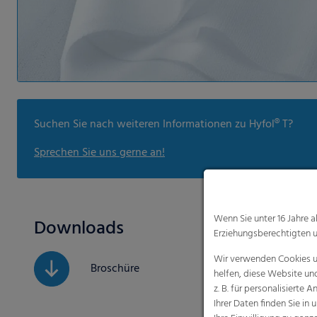
Suchen Sie nach weiteren Informationen zu Hyfol® T?
Sprechen Sie uns gerne an!
Wenn Sie unter 16 Jahre 
Downloads
Erziehungsberechtigten u
Wir verwenden Cookies un
Broschüre
helfen, diese Website un
z. B. für personalisiert
Ihrer Daten finden Sie in 