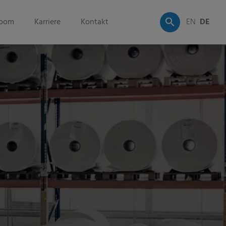
oom
Karriere
Kontakt
EN
DE