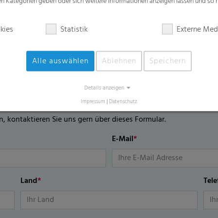
zen Kategorien geben oder sich weitere Informationen anzeigen lassen und so
kies
Statistik
Externe Med
Alle auswählen
Ablehnen
Speichern
lar
Details anzeigen
Impressum
|
Datenschutz
n, kontaktieren Sie uns gern über dieses Formular.
E-Mail
*
Land
*
Tel