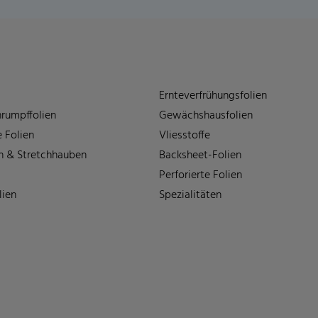
Ernteverfrühungsfolien
rumpffolien
Gewächshausfolien
 Folien
Vliesstoffe
n & Stretchhauben
Backsheet-Folien
Perforierte Folien
lien
Spezialitäten