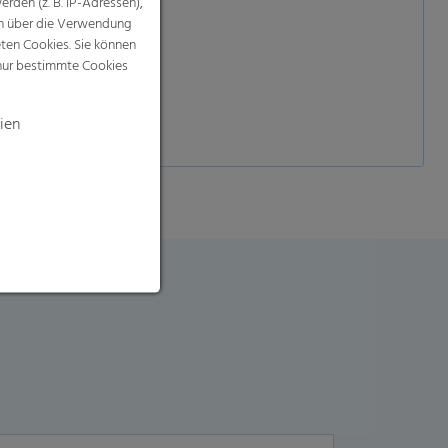
rden (z. B. IP-Adressen),
nen über die Verwendung
eten Cookies. Sie können
 nur bestimmte Cookies
ien