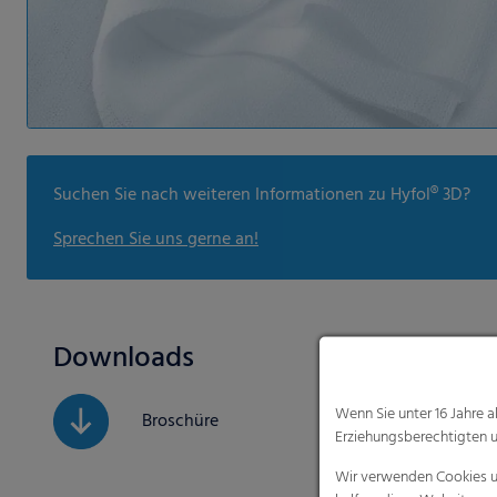
Suchen Sie nach weiteren Informationen zu Hyfol® 3D?
Sprechen Sie uns gerne an!
Downloads
Wenn Sie unter 16 Jahre 
Broschüre
Erziehungsberechtigten u
Wir verwenden Cookies un