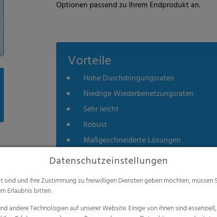
Optionen passend zu Ihrem Endprodukt an.
Vorteile
Hohe Durchdringungsraten
Niedrige Wiederbenetzungsraten
Sehr leicht
Robust
Maßgeschneiderte Lösungen
Datenschutzeinstellungen
alt sind und Ihre Zustimmung zu freiwilligen Diensten geben möchten, müssen S
m Erlaubnis bitten.
d andere Technologien auf unserer Website. Einige von ihnen sind essenziell