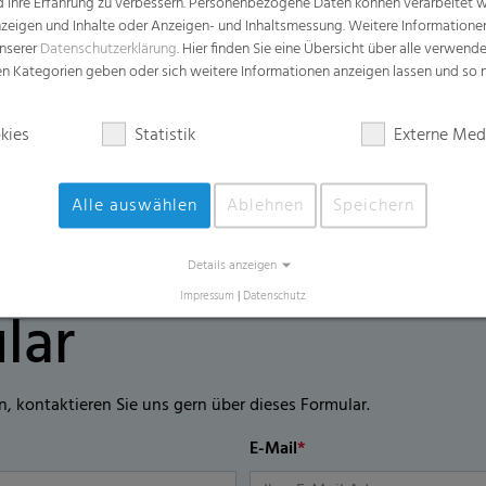
Anwendungen
d Ihre Erfahrung zu verbessern. Personenbezogene Daten können verarbeitet we
e Anzeigen und Inhalte oder Anzeigen- und Inhaltsmessung. Weitere Informatio
Topsheet für Monatsbinden
unserer
Datenschutzerklärung
. Hier finden Sie eine Übersicht über alle verwend
zen Kategorien geben oder sich weitere Informationen anzeigen lassen und so
Topsheet für Slipeinlagen
Inkontinenzprodukte
kies
Statistik
Externe Med
Alle auswählen
Ablehnen
Speichern
Details anzeigen
Impressum
|
Datenschutz
lar
n, kontaktieren Sie uns gern über dieses Formular.
E-Mail
*