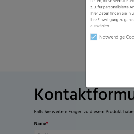
helfen, diese Website un
z. B. für personalisiert
Ihrer Daten finden Sie in 
Ihre Einwilligung zu gan
auswählen.
Notwendige Coo
Kontaktformu
Falls Sie weitere Fragen zu diesem Produkt habe
Name
*