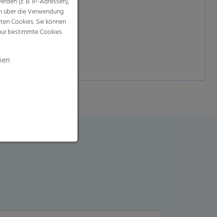
rden (z. B. IP-Adressen),
nen über die Verwendung
eten Cookies. Sie können
 nur bestimmte Cookies
ien