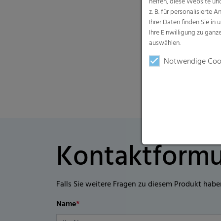
helfen, diese Website un
z. B. für personalisiert
Ihrer Daten finden Sie in 
Ihre Einwilligung zu gan
auswählen.
Notwendige Coo
Kontaktformu
Falls Sie weitere Fragen zu diesem Produkt habe
Name
*