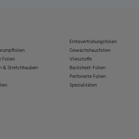
Ernteverfrühungsfolien
rumpffolien
Gewächshausfolien
 Folien
Vliesstoffe
n & Stretchhauben
Backsheet-Folien
Perforierte Folien
lien
Spezialitäten