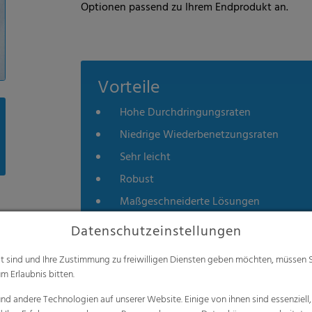
Optionen passend zu Ihrem Endprodukt an.
Vorteile
Hohe Durchdringungsraten
Niedrige Wiederbenetzungsraten
Sehr leicht
Robust
Maßgeschneiderte Lösungen
Datenschutzeinstellungen
alt sind und Ihre Zustimmung zu freiwilligen Diensten geben möchten, müssen S
m Erlaubnis bitten.
d andere Technologien auf unserer Website. Einige von ihnen sind essenziell