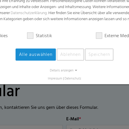
Anwendungen
d Ihre Erfahrung zu verbessern. Personenbezogene Daten können verarbeitet we
e Anzeigen und Inhalte oder Anzeigen- und Inhaltsmessung. Weitere Informatio
Topsheet für Monatsbinden
unserer
Datenschutzerklärung
. Hier finden Sie eine Übersicht über alle verwend
zen Kategorien geben oder sich weitere Informationen anzeigen lassen und so
Topsheet für Slipeinlagen
Inkontinenzprodukte
kies
Statistik
Externe Med
Alle auswählen
Ablehnen
Speichern
Details anzeigen
Impressum
|
Datenschutz
lar
n, kontaktieren Sie uns gern über dieses Formular.
E-Mail
*