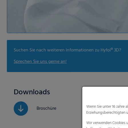
Suchen Sie nach weiteren Informationen zu Hyfol® 3D?
Sprechen Sie uns gerne an!
Downloads
Wenn Sie unter 16 Jahre 
Broschüre
Erziehungsberechtigten u
Wir verwenden Cookies un