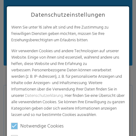
Hohe Durchdringungsraten
Datenschutzeinstellungen
Niedrige Wiederbenetzungsraten
Sehr leicht
Wenn Sie unter 16 Jahre alt sind und Ihre Zustimmung zu
freiwilligen Diensten geben möchten, müssen Sie Ihre
Robust
Erziehungsberechtigten um Erlaubnis bitten.
Maßgeschneiderte Lösungen
Wir verwenden Cookies und andere Technologien auf unserer
Website. Einige von ihnen sind essenziell, während andere uns
helfen, diese Website und Ihre Erfahrung zu
verbessern. Personenbezogene Daten können verarbeitet
werden (z. B. IP-Adressen), z. B. für personalisierte Anzeigen und
Inhalte oder Anzeigen- und Inhaltsmessung. Weitere
Informationen über die Verwendung Ihrer Daten finden Sie in
Anwendungen
unserer
Datenschutzerklärung
. Hier finden Sie eine Übersicht über
alle verwendeten Cookies. Sie können Ihre Einwilligung zu ganzen
Topsheet für Monatsbinden
Kategorien geben oder sich weitere Informationen anzeigen
lassen und so nur bestimmte Cookies auswählen.
Topsheet für Slipeinlagen
Inkontinenzprodukte
Notwendige Cookies