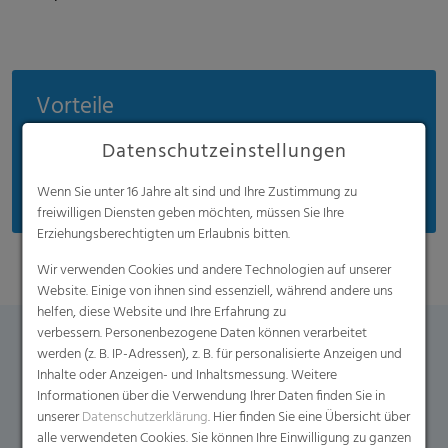
Vorteile
Flexibel für viele Anforderungen einsetzbar
Datenschutzeinstellungen
Bedruckbar mit bis zu 10 Farben
Wenn Sie unter 16 Jahre alt sind und Ihre Zustimmung zu
freiwilligen Diensten geben möchten, müssen Sie Ihre
Erziehungsberechtigten um Erlaubnis bitten.
Wir verwenden Cookies und andere Technologien auf unserer
Website. Einige von ihnen sind essenziell, während andere uns
helfen, diese Website und Ihre Erfahrung zu
verbessern. Personenbezogene Daten können verarbeitet
werden (z. B. IP-Adressen), z. B. für personalisierte Anzeigen und
Kontaktformular
Inhalte oder Anzeigen- und Inhaltsmessung. Weitere
Informationen über die Verwendung Ihrer Daten finden Sie in
Falls Sie weitere Fragen zu diesem Produkt haben,
unserer
Datenschutzerklärung
. Hier finden Sie eine Übersicht über
kontaktieren Sie uns gern über dieses Formular.
alle verwendeten Cookies. Sie können Ihre Einwilligung zu ganzen