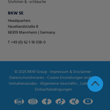
Silofolien & -schläuche
RKW SE
Headquarters
Havellandstraße 8
68309 Mannheim | Germany
T +49 (0) 62 1-18 038-0
© 2025
RKW Group
∙
Impressum & Disclaimer
∙
Datenschutzhinweis
∙
Cookie Einstellungen ändern
∙
Verhaltenskodex
∙
Allgemeine Geschäfts-, Liefer- und
Einkaufsbedingungen