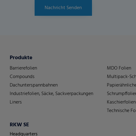
Nachricht Senden
Produkte
Barrierefolien
MDO Folien
Compounds
Multipack-Sch
Dachunterspannbahnen
Papierähnliche
Industriefolien, Säcke, Sackverpackungen
Schrumpffolie
Liners
Kaschierfolien
Technische Fo
RKW SE
Headquarters