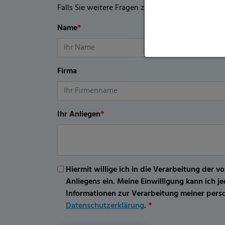
Falls Sie weitere Fragen zu diesem Produkt habe
Name
*
Firma
Ihr Anliegen
*
Hiermit willige ich in die Verarbeitung d
Anliegens ein. Meine Einwilligung kann ich 
Informationen zur Verarbeitung meiner per
Datenschutzerklärung
.
*