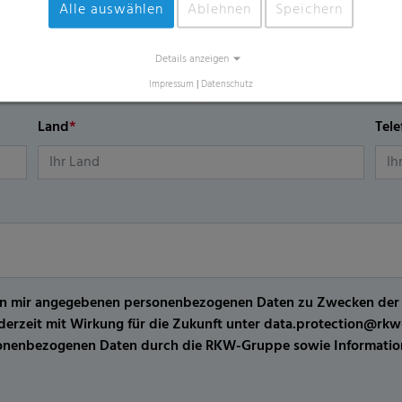
Alle auswählen
Ablehnen
Speichern
n, kontaktieren Sie uns gern über dieses Formular.
E-Mail
*
Details anzeigen
Impressum
|
Datenschutz
Land
*
Tel
er von mir angegebenen personenbezogenen Daten zu Zwecken de
jederzeit mit Wirkung für die Zukunft unter data.protection@r
sonenbezogenen Daten durch die RKW-Gruppe sowie Information