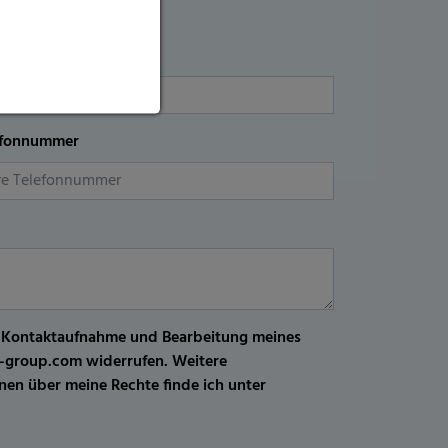
efonnummer
r Kontaktaufnahme und Bearbeitung meines
kw-group.com widerrufen. Weitere
en über meine Rechte finde ich unter