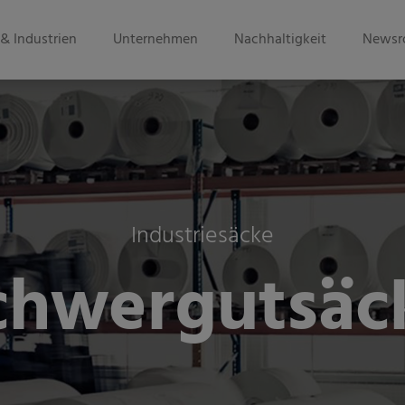
& Industrien
Unternehmen
Nachhaltigkeit
Newsr
Industriesäcke
chwergutsäc