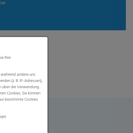
bar
ie Ihre
, während andere uns
rden (z. B. IP-Adressen),
nen über die Verwendung
eten Cookies. Sie können
 nur bestimmte Cookies
ien