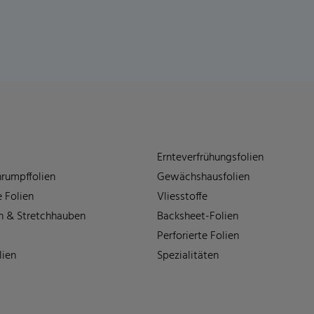
Ernteverfrühungsfolien
rumpffolien
Gewächshausfolien
 Folien
Vliesstoffe
n & Stretchhauben
Backsheet-Folien
Perforierte Folien
lien
Spezialitäten