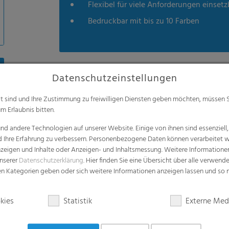
Flexibel für viele Anforderungen einsetz
Bedruckbar mit bis zu 10 Farben
Datenschutzeinstellungen
alt sind und Ihre Zustimmung zu freiwilligen Diensten geben möchten, müssen S
m Erlaubnis bitten.
d andere Technologien auf unserer Website. Einige von ihnen sind essenziell
d Ihre Erfahrung zu verbessern. Personenbezogene Daten können verarbeitet we
e Anzeigen und Inhalte oder Anzeigen- und Inhaltsmessung. Weitere Informatio
unserer
Datenschutzerklärung
. Hier finden Sie eine Übersicht über alle verwend
zen Kategorien geben oder sich weitere Informationen anzeigen lassen und so
lar
kies
Statistik
Externe Med