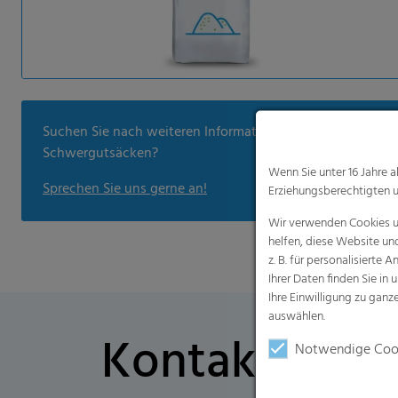
Suchen Sie nach weiteren Informationen zu den
Schwergutsäcken?
Wenn Sie unter 16 Jahre 
Sprechen Sie uns gerne an!
Erziehungsberechtigten u
Wir verwenden Cookies un
helfen, diese Website un
z. B. für personalisiert
Ihrer Daten finden Sie in 
Ihre Einwilligung zu gan
auswählen.
Kontaktformu
Notwendige Coo