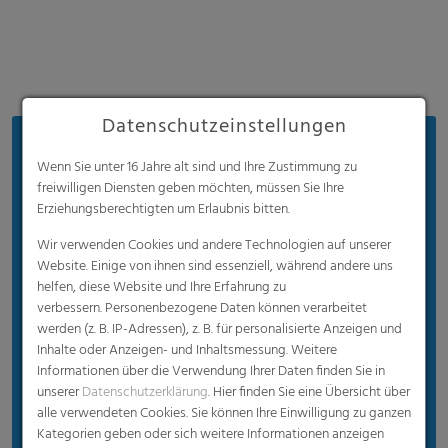
Datenschutzeinstellungen
Vorteile
Wenn Sie unter 16 Jahre alt sind und Ihre Zustimmung zu
200 μm hochwertige Folie mit ausgezeichneten
freiwilligen Diensten geben möchten, müssen Sie Ihre
mechanischen Eigenschaften
Erziehungsberechtigten um Erlaubnis bitten.
Hohe Pestizidbeständigkeit (7000 ppm Schwefel
Wir verwenden Cookies und andere Technologien auf unserer
+ 250 ppm Chlor + 50 ppm Eisen)
Website. Einige von ihnen sind essenziell, während andere uns
helfen, diese Website und Ihre Erfahrung zu
Schutz vor Überhitzung durch
verbessern. Personenbezogene Daten können verarbeitet
lichtstreuende/diffuse Folie (mittlere Diffusion:
werden (z. B. IP-Adressen), z. B. für personalisierte Anzeigen und
40%)
Inhalte oder Anzeigen- und Inhaltsmessung. Weitere
Informationen über die Verwendung Ihrer Daten finden Sie in
Reduzierung des Wärmeverlusts durch hohen
unserer
Datenschutzerklärung
. Hier finden Sie eine Übersicht über
thermischen Wirkungsgrad
alle verwendeten Cookies. Sie können Ihre Einwilligung zu ganzen
Bessere mechanische Widerstandsfähigkeit als
Kategorien geben oder sich weitere Informationen anzeigen