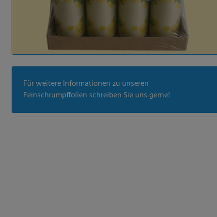
Für weitere Informationen zu unseren
Feinschrumpffolien schreiben Sie uns gerne!