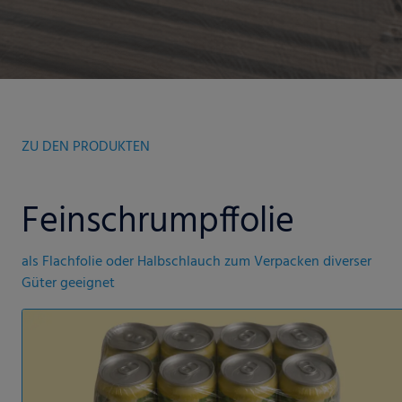
ZU DEN PRODUKTEN
Feinschrumpffolie
als Flachfolie oder Halbschlauch zum Verpacken diverser
Güter geeignet