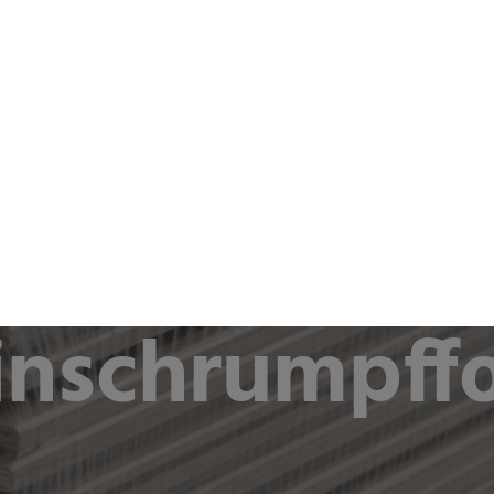
& Industrien
Unternehmen
Nachhaltigkeit
Newsr
als Flachfolie oder Halbschlauch
inschrumpffo