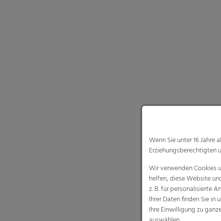
Erziehungsberechtigten u
Wir verwenden Cookies un
helfen, diese Website un
z. B. für personalisiert
Ihrer Daten finden Sie in 
Ihre Einwilligung zu gan
auswählen.
Notwendige Coo