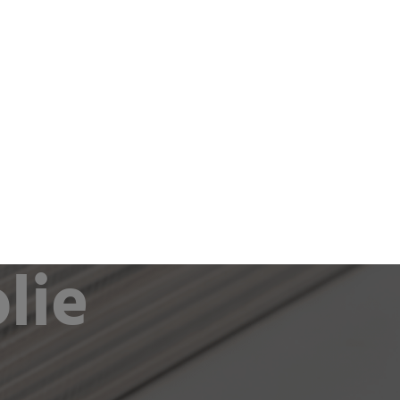
oom
Karriere
Kontakt
EN
DE
lie