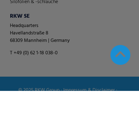
Silofolien & -schläuche
RKW SE
Headquarters
Havellandstraße 8
68309 Mannheim | Germany
T +49 (0) 62 1-18 038-0
© 2025
RKW Group
∙
Impressum & Disclaimer
∙
Datenschutzhinweis
∙
Cookie Einstellungen ändern
∙
Verhaltenskodex
∙
Allgemeine Geschäfts-, Liefer- und
Einkaufsbedingungen