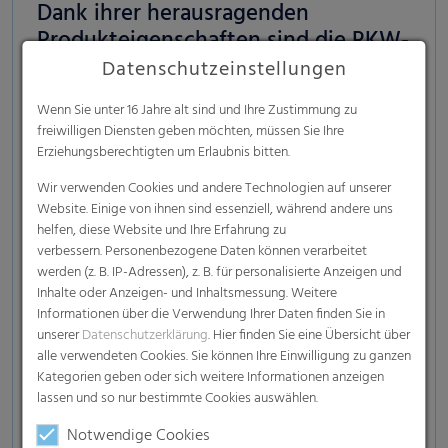
Dank ihrer herausragenden
Produkteigenschaften sind die RKW-
Feinschrumpffolien perfekt geeignet
Datenschutzeinstellungen
für das Verpacken diverser Güter
Wenn Sie unter 16 Jahre alt sind und Ihre Zustimmung zu
Reifen
freiwilligen Diensten geben möchten, müssen Sie Ihre
Erziehungsberechtigten um Erlaubnis bitten.
Möbel, Türen, Heizkörper
Wir verwenden Cookies und andere Technologien auf unserer
Lebensmittelverpackung für z. B. Tiefkühlpizza,
Website. Einige von ihnen sind essenziell, während andere uns
da geeignet für direkten Lebensmittel-Kontakt
helfen, diese Website und Ihre Erfahrung zu
z. B. Ketchup- oder Mayonnaise-Flaschen uvm.
verbessern. Personenbezogene Daten können verarbeitet
werden (z. B. IP-Adressen), z. B. für personalisierte Anzeigen und
Tierfutter
Inhalte oder Anzeigen- und Inhaltsmessung. Weitere
Holz- & Laminatpaneele
Informationen über die Verwendung Ihrer Daten finden Sie in
unserer
Datenschutzerklärung
. Hier finden Sie eine Übersicht über
Matratzen
alle verwendeten Cookies. Sie können Ihre Einwilligung zu ganzen
Kleinartikel/Trays für den Handel wie
Kategorien geben oder sich weitere Informationen anzeigen
lassen und so nur bestimmte Cookies auswählen.
beispielsweise Deosprays, Rasierschaum,
Shampoos, etc.
Notwendige Cookies