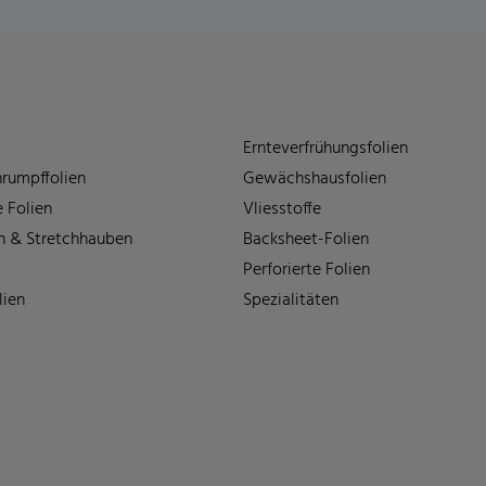
Ernteverfrühungsfolien
rumpffolien
Gewächshausfolien
 Folien
Vliesstoffe
n & Stretchhauben
Backsheet-Folien
Perforierte Folien
lien
Spezialitäten