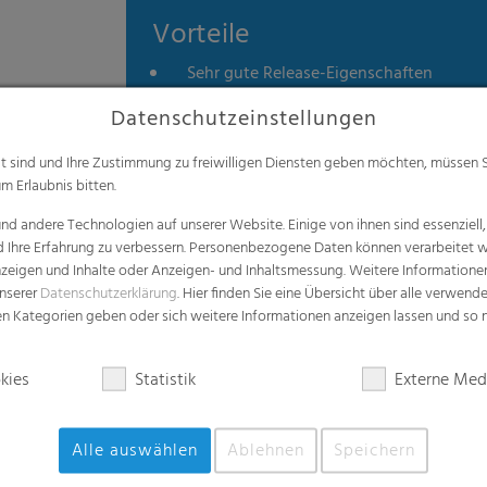
Vorteile
Sehr gute Release-Eigenschaften
Hohe Festigkeiten
Datenschutzeinstellungen
Maßgeschneidert
alt sind und Ihre Zustimmung zu freiwilligen Diensten geben möchten, müssen S
Recycelbar
m Erlaubnis bitten.
d andere Technologien auf unserer Website. Einige von ihnen sind essenziell
d Ihre Erfahrung zu verbessern. Personenbezogene Daten können verarbeitet we
e Anzeigen und Inhalte oder Anzeigen- und Inhaltsmessung. Weitere Informatio
unserer
Datenschutzerklärung
. Hier finden Sie eine Übersicht über alle verwend
zen Kategorien geben oder sich weitere Informationen anzeigen lassen und so
Anwendungen
kies
Statistik
Externe Med
Gummiindustrie
Reifenindustrie
Alle auswählen
Ablehnen
Speichern
Runderneuerung