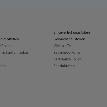
Ernteverfrühungsfolien
rumpffolien
Gewächshausfolien
 Folien
Vliesstoffe
n & Stretchhauben
Backsheet-Folien
Perforierte Folien
lien
Spezialitäten