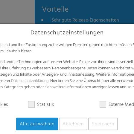
Vorteile
Sehr gute Release-Eigenschaften
Hohe Festigkeiten
Datenschutzeinstellungen
Maßgeschneidert
alt sind und Ihre Zustimmung zu freiwilligen Diensten geben möchten, müssen S
Recycelbar
m Erlaubnis bitten.
d andere Technologien auf unserer Website. Einige von ihnen sind essenziell
d Ihre Erfahrung zu verbessern. Personenbezogene Daten können verarbeitet we
e Anzeigen und Inhalte oder Anzeigen- und Inhaltsmessung. Weitere Informatio
unserer
Datenschutzerklärung
. Hier finden Sie eine Übersicht über alle verwend
zen Kategorien geben oder sich weitere Informationen anzeigen lassen und so
Anwendungen
kies
Statistik
Externe Med
Gummiindustrie
Reifenindustrie
Alle auswählen
Ablehnen
Speichern
Runderneuerung