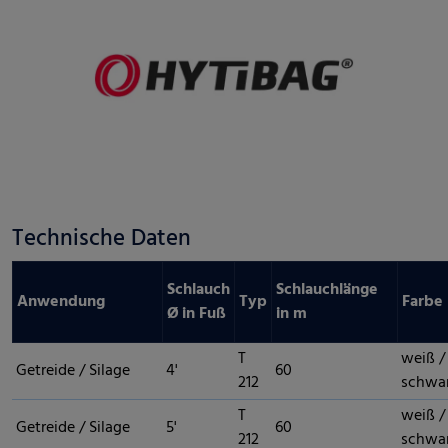
Technische Daten
Schlauch
Schlauchlänge
Anwendung
Typ
Farbe
Ø in Fuß
in m
T
weiß /
Getreide / Silage
4'
60
212
schwa
T
weiß /
Getreide / Silage
5'
60
212
schwa