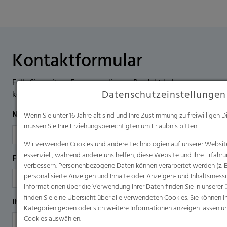
Kontaktformular
Falls Sie weitere Fragen zu diesem Produkt haben,
Datenschutzeinstellungen
kontaktieren Sie uns gern über dieses Formular.
Name
*
E-Mail
*
Wenn Sie unter 16 Jahre alt sind und Ihre Zustimmung zu freiwilligen
müssen Sie Ihre Erziehungsberechtigten um Erlaubnis bitten.
Wir verwenden Cookies und andere Technologien auf unserer Website.
essenziell, während andere uns helfen, diese Website und Ihre Erfahru
Firma
Land
*
Telefonnummer
verbessern. Personenbezogene Daten können verarbeitet werden (z. B. I
personalisierte Anzeigen und Inhalte oder Anzeigen- und Inhaltsmess
Informationen über die Verwendung Ihrer Daten finden Sie in unserer
finden Sie eine Übersicht über alle verwendeten Cookies. Sie können I
Ihr Anliegen
*
Kategorien geben oder sich weitere Informationen anzeigen lassen u
Cookies auswählen.