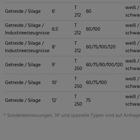
T
weiß /
Getreide / Silage
6'
60
212
schwa
Getreide / Silage /
T
weiß /
6.5'
60/100
Industrieerzeugnisse
212
schwa
Getreide / Silage /
T
weiß /
8'
60/75/100/120
Industrieerzeugnisse
212
schwa
T
weiß /
Getreide / Silage
9'
60/75/90/100/120
250
schwa
T
weiß /
Getreide / Silage
10'
60/75/100
250
schwa
T
weiß /
Getreide / Silage
12'
75
250
schwa
* Sonderabmessungen, 14' und spezielle Typen sind auf Anfrage 