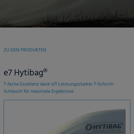
ZU DEN PRODUKTEN
e7 Hytibag®
7-fache Exzellenz dank e7! Leistungsstarker 7-Schicht-
Schlauch für maximale Ergebnisse