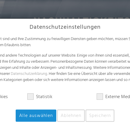
Datenschutzeinstellungen
alt sind und Ihre Zustimmung zu freiwilligen Diensten geben möchten, müssen S
m Erlaubnis bitten.
d andere Technologien auf unserer Website. Einige von ihnen sind essenziell
ltigkeit konkret und wirksam? Durch die Einbindung aller re
d Ihre Erfahrung zu verbessern. Personenbezogene Daten können verarbeitet we
e Anzeigen und Inhalte oder Anzeigen- und Inhaltsmessung. Weitere Informatio
2024 zeigt die RKW-Gruppe, wie sie zentrale Zukunftsthemen 
unserer
Datenschutzerklärung
. Hier finden Sie eine Übersicht über alle verwend
zen Kategorien geben oder sich weitere Informationen anzeigen lassen und so
 ihr Handeln am Prinzip der doppelten Wesentlichkeit aus: Wirts
alle relevanten Themen zu erfassen. Schon in der Entwicklung d
Perspektiven berücksichtigt.
kies
Statistik
Externe Med
d gesellschaftliche Verantwortung sowie Grundlage für unseren l
rmation für kommende Generationen. Das Prinzip der doppelten Wes
Alle auswählen
Ablehnen
Speichern
ten, in denen wir den größten, bleibenden Beitrag leisten können.