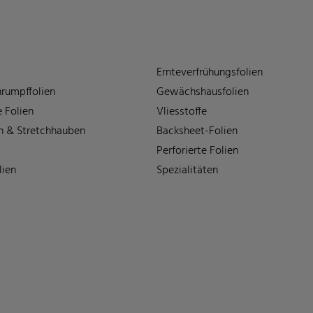
Ernteverfrühungsfolien
rumpffolien
Gewächshausfolien
 Folien
Vliesstoffe
n & Stretchhauben
Backsheet-Folien
Perforierte Folien
lien
Spezialitäten