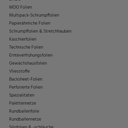
MDO Folien
Multipack-Schrumpffolien
Papierähnliche Folien
Schrumpffolien & Stretchhauben
Kaschierfolien
Technische Folien
Ernteverfrühungsfolien
Gewächshausfolien
Vliesstoffe
Backsheet-Folien
Perforierte Folien
Spezialitäten
Palettennetze
Rundballenfolie
Rundballennetze
Silofolien & -schläuche