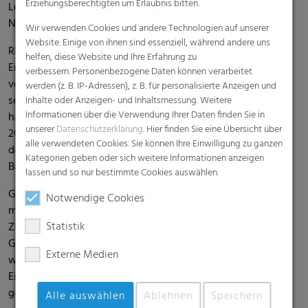
Erziehungsberechtigten um Erlaubnis bitten.
Leistungserwartungen unserer Kunden als auch ihre
Nachhaltigkeitsziele erfüllen."
Wir verwenden Cookies und andere Technologien auf unserer
Website. Einige von ihnen sind essenziell, während andere uns
RKW hat das Ziel der "Strategie 2025", die Scope 1&2 GHG-
helfen, diese Website und Ihre Erfahrung zu
Emissionen im Vergleich zu 2017 zu halbieren, bereits
verbessern. Personenbezogene Daten können verarbeitet
vorzeitig, nämlich 2020, erreicht und ist erfolgreich dabei,
werden (z. B. IP-Adressen), z. B. für personalisierte Anzeigen und
seine Treibhausgasemissionen weiter zu reduzieren. RKW
Inhalte oder Anzeigen- und Inhaltsmessung. Weitere
Informationen über die Verwendung Ihrer Daten finden Sie in
hat 2023 die CO2-Emissionen im Vergleich zum Basisjahr
unserer
Datenschutzerklärung
. Hier finden Sie eine Übersicht über
2017 bereits um 61 Prozent reduziert. Darüber hinaus konnte
alle verwendeten Cookies. Sie können Ihre Einwilligung zu ganzen
der Wasserverbrauch 2023 um 30 Prozent gegenüber dem
Kategorien geben oder sich weitere Informationen anzeigen
Basisjahr 2017 verringert werden.
lassen und so nur bestimmte Cookies auswählen.
Gegliedert nach ESG (Environmental, Social, Governance)
Notwendige Cookies
macht der Bericht transparent, welche Aktivitäten und
Statistik
Ziele im Rahmen des RKW-Engagements für Umwelt,
Gesellschaft und Unternehmensführung 2023 umgesetzt
Externe Medien
wurden – untermauert durch Kennzahlen, die einen
Einblick in die Fortschritte der einzelnen Handlungsfelder
geben.
Alle auswählen
Ablehnen
Speichern