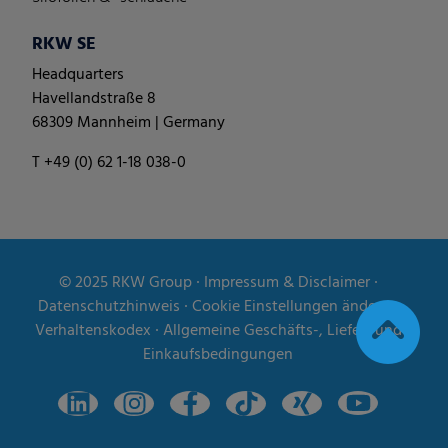
RKW SE
Headquarters
Havellandstraße 8
68309 Mannheim | Germany
T +49 (0) 62 1-18 038-0
© 2025
RKW Group
∙
Impressum & Disclaimer
∙
Datenschutzhinweis
∙
Cookie Einstellungen ändern
∙
Verhaltenskodex
∙
Allgemeine Geschäfts-, Liefer- und
Einkaufsbedingungen