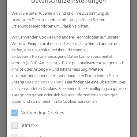
Datenschutzeinstellungen
Produkte
Wenn Sie unter 16 Jahre alt sind und Ihre Zustimmung zu
Barrierefolien
freiwilligen Diensten geben möchten, müssen Sie Ihre
Compounds
Erziehungsberechtigten um Erlaubnis bitten.
Dachunterspannbahnen
Wir verwenden Cookies und andere Technologien auf unserer
Industriefolien, Säcke, Sackverpackungen
Website. Einige von ihnen sind essenziell, während andere uns
Liners
helfen, diese Website und Ihre Erfahrung zu
verbessern. Personenbezogene Daten können verarbeitet
MDO Folien
werden (z. B. IP-Adressen), z. B. für personalisierte Anzeigen und
Multipack-Schrumpffolien
Inhalte oder Anzeigen- und Inhaltsmessung. Weitere
Papierähnliche Folien
Informationen über die Verwendung Ihrer Daten finden Sie in
unserer
Datenschutzerklärung
. Hier finden Sie eine Übersicht über
Schrumpffolien & Stretchhauben
alle verwendeten Cookies. Sie können Ihre Einwilligung zu ganzen
Kaschierfolien
Kategorien geben oder sich weitere Informationen anzeigen
Technische Folien
lassen und so nur bestimmte Cookies auswählen.
Ernteverfrühungsfolien
Notwendige Cookies
Gewächshausfolien
Statistik
Vliesstoffe
Backsheet-Folien