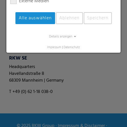
Externe Medien
Perforierte Folien
Spezialitäten
Alle auswählen
Ablehnen
Speichern
Palettennetze
Rundballenfolie
Rundballennetze
Details anzeigen
Silofolien & -schläuche
Impressum
|
Datenschutz
RKW SE
Headquarters
Havellandstraße 8
68309 Mannheim | Germany
T +49 (0) 62 1-18 038-0
© 2025
RKW Group
∙
Impressum & Disclaimer
∙