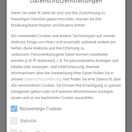
Datenschutzeinstellungen
Produkte
Wenn Sie unter 16 Jahre alt sind und Ihre Zustimmung zu
Barrierefolien
freiwilligen Diensten geben möchten, müssen Sie Ihre
Compounds
Erziehungsberechtigten um Erlaubnis bitten.
Dachunterspannbahnen
Wir verwenden Cookies und andere Technologien auf unserer
Industriefolien, Säcke, Sackverpackungen
Website. Einige von ihnen sind essenziell, während andere uns
Liners
helfen, diese Website und Ihre Erfahrung zu
verbessern. Personenbezogene Daten können verarbeitet
MDO Folien
werden (z. B. IP-Adressen), z. B. für personalisierte Anzeigen und
Multipack-Schrumpffolien
Inhalte oder Anzeigen- und Inhaltsmessung. Weitere
Papierähnliche Folien
Informationen über die Verwendung Ihrer Daten finden Sie in
unserer
Datenschutzerklärung
. Hier finden Sie eine Übersicht über
Schrumpffolien & Stretchhauben
alle verwendeten Cookies. Sie können Ihre Einwilligung zu ganzen
Kaschierfolien
Kategorien geben oder sich weitere Informationen anzeigen
Technische Folien
lassen und so nur bestimmte Cookies auswählen.
Ernteverfrühungsfolien
Notwendige Cookies
Gewächshausfolien
Statistik
Vliesstoffe
Backsheet-Folien