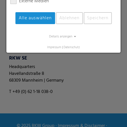
Externe Medien
Perforierte Folien
Spezialitäten
Alle auswählen
Ablehnen
Speichern
Palettennetze
Rundballenfolie
Rundballennetze
Details anzeigen
Silofolien & -schläuche
Impressum
|
Datenschutz
RKW SE
Headquarters
Havellandstraße 8
68309 Mannheim | Germany
T +49 (0) 62 1-18 038-0
© 2025
RKW Group
∙
Impressum & Disclaimer
∙