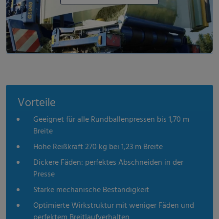
Vorteile
Geeignet für alle Rundballenpressen bis 1,70 m
Breite
Hohe Reißkraft 270 kg bei 1,23 m Breite
Dickere Fäden: perfektes Abschneiden in der
Presse
Starke mechanische Beständigkeit
Optimierte Wirkstruktur mit weniger Fäden und
perfektem Breitlaufverhalten