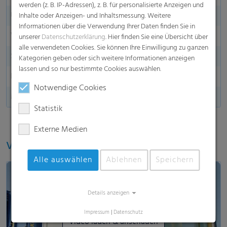
werden (z. B. IP-Adressen), z. B. für personalisierte Anzeigen und
UV-Stabilität
12 Monate (global)
Inhalte oder Anzeigen- und Inhaltsmessung. Weitere
Informationen über die Verwendung Ihrer Daten finden Sie in
Wasserabweisend
unserer
Datenschutzerklärung
. Hier finden Sie eine Übersicht über
alle verwendeten Cookies. Sie können Ihre Einwilligung zu ganzen
Seitenmarkierung
Kategorien geben oder sich weitere Informationen anzeigen
lassen und so nur bestimmte Cookies auswählen.
Endmarkierung
Notwendige Cookies
Made in Germany
Statistik
Externe Medien
Video ansehen
Alle auswählen
Ablehnen
Speichern
Details anzeigen
Impressum
|
Datenschutz
Video laden & anschauen