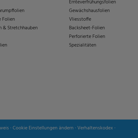
Ernteverfrühungsfolien
rumpffolien
Gewächshausfolien
 Folien
Vliesstoffe
n & Stretchhauben
Backsheet-Folien
Perforierte Folien
lien
Spezialitäten
weis
∙
Cookie Einstellungen ändern
∙
Verhaltenskodex
∙