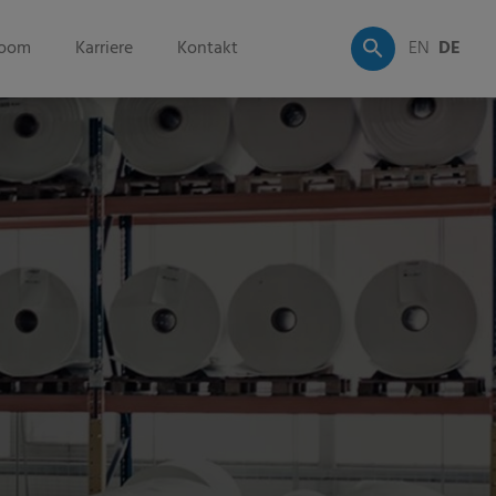
oom
Karriere
Kontakt
EN
DE