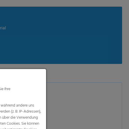
rial
ie Ihre
, während andere uns
rden (z. B. IP-Adressen),
nen über die Verwendung
eten Cookies. Sie können