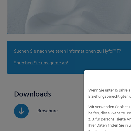
Suchen Sie nach weiteren Informationen zu Hyfol® T?
Sprechen Sie uns gerne an!
Wenn Sie unter 16 Jahre 
Downloads
Erziehungsberechtigten u
Wir verwenden Cookies un
Broschüre
helfen, diese Website un
z. B. für personalisiert
Ihrer Daten finden Sie in 