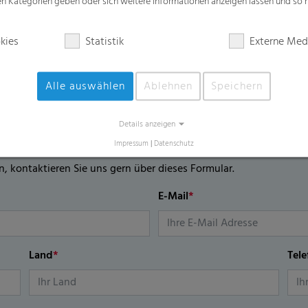
zen Kategorien geben oder sich weitere Informationen anzeigen lassen und so
kies
Statistik
Externe Med
Alle auswählen
Ablehnen
Speichern
lar
Details anzeigen
Impressum
|
Datenschutz
n, kontaktieren Sie uns gern über dieses Formular.
E-Mail
*
Land
*
Tel