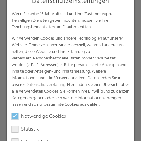
Datenschutzeinstellungen
Produkte
Wenn Sie unter 16 Jahre alt sind und Ihre Zustimmung zu
Barrierefolien
freiwilligen Diensten geben möchten, müssen Sie Ihre
Compounds
Erziehungsberechtigten um Erlaubnis bitten.
Dachunterspannbahnen
Wir verwenden Cookies und andere Technologien auf unserer
Industriefolien, Säcke, Sackverpackungen
Website. Einige von ihnen sind essenziell, während andere uns
Liners
helfen, diese Website und Ihre Erfahrung zu
verbessern. Personenbezogene Daten können verarbeitet
MDO Folien
werden (z. B. IP-Adressen), z. B. für personalisierte Anzeigen und
Multipack-Schrumpffolien
Inhalte oder Anzeigen- und Inhaltsmessung. Weitere
Papierähnliche Folien
Informationen über die Verwendung Ihrer Daten finden Sie in
unserer
Datenschutzerklärung
. Hier finden Sie eine Übersicht über
Schrumpffolien & Stretchhauben
alle verwendeten Cookies. Sie können Ihre Einwilligung zu ganzen
Kaschierfolien
Kategorien geben oder sich weitere Informationen anzeigen
Technische Folien
lassen und so nur bestimmte Cookies auswählen.
Ernteverfrühungsfolien
Notwendige Cookies
Gewächshausfolien
Statistik
Vliesstoffe
Backsheet-Folien