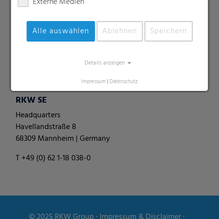
Externe Medien
Perforierte Folien
Spezialitäten
Alle auswählen
Ablehnen
Speichern
Palettennetze
Rundballenfolie
Rundballennetze
Details anzeigen
Silofolien & -schläuche
Impressum
|
Datenschutz
RKW SE
Headquarters
Havellandstraße 8
68309 Mannheim | Germany
T +49 (0) 62 1-18 038-0
© 2025
RKW Group
∙
Impressum & Disclaimer
∙