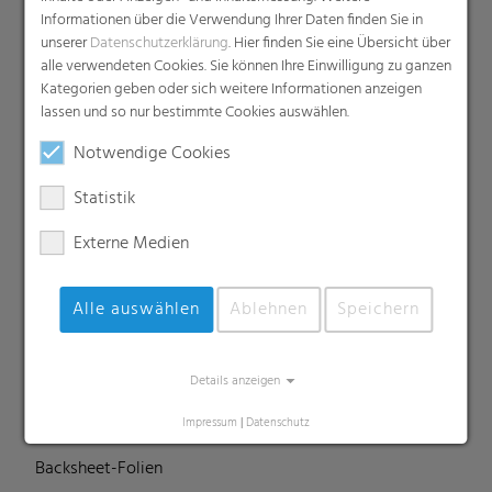
Produkte
Informationen über die Verwendung Ihrer Daten finden Sie in
Barrierefolien
unserer
Datenschutzerklärung
. Hier finden Sie eine Übersicht über
alle verwendeten Cookies. Sie können Ihre Einwilligung zu ganzen
Compounds
Kategorien geben oder sich weitere Informationen anzeigen
Dachunterspannbahnen
lassen und so nur bestimmte Cookies auswählen.
Industriefolien, Säcke, Sackverpackungen
Notwendige Cookies
Liners
MDO Folien
Statistik
Multipack-Schrumpffolien
Externe Medien
Papierähnliche Folien
Schrumpffolien & Stretchhauben
Alle auswählen
Ablehnen
Speichern
Kaschierfolien
Technische Folien
Ernteverfrühungsfolien
Details anzeigen
Gewächshausfolien
Impressum
|
Datenschutz
Vliesstoffe
Backsheet-Folien