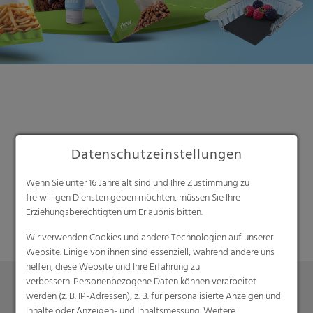
Datenschutzeinstellungen
Suche
Wenn Sie unter 16 Jahre alt sind und Ihre Zustimmung zu
freiwilligen Diensten geben möchten, müssen Sie Ihre
Erziehungsberechtigten um Erlaubnis bitten.
Wir verwenden Cookies und andere Technologien auf unserer
Website. Einige von ihnen sind essenziell, während andere uns
helfen, diese Website und Ihre Erfahrung zu
verbessern. Personenbezogene Daten können verarbeitet
werden (z. B. IP-Adressen), z. B. für personalisierte Anzeigen und
Inhalte oder Anzeigen- und Inhaltsmessung. Weitere