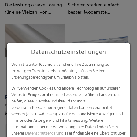
Die leistungsstarke Lösung
Sicherer, stärker, einfach
für eine Vielzahl von
besser! Modernste
Anwendungen
Technologien für höchste
Ansprüche
Datenschutzeinstellungen
Wenn Sie unter 16 Jahre alt sind und Ihre Zustimmung zu
freiwilligen Diensten geben möchten, müssen Sie Ihre
Erziehungsberechtigten um Erlaubnis bitten.
Wir verwenden Cookies und andere Technologien auf unserer
Website. Einige von ihnen sind essenziell, während andere uns
RKW ProVent®
RKW Horizon - MDO-PE Folien
helfen, diese Website und Ihre Erfahrung zu
Selbstentlüftende Säcke.
Erleben Sie die neue
verbessern. Personenbezogene Daten können verarbeitet
Maximaler Schutz für
Dimension flexibler
werden (z. B. IP-Adressen), z. B. für personalisierte Anzeigen und
feuchtigkeitsempfindliche,
Verpackung mit RKW
Inhalte oder Anzeigen- und Inhaltsmessung. Weitere
Informationen über die Verwendung Ihrer Daten finden Sie in
pulvrige Güter.
Horizon MDO-PE Folien -
unserer
Datenschutzerklärung
. Hier finden Sie eine Übersicht über
mono-axial gestreckten