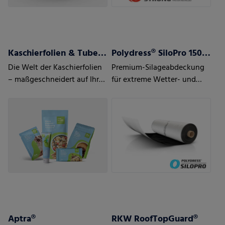
Kaschierfolien & Tubenlaminatfolien
Polydress® SiloPro 150 µm
Die Welt der Kaschierfolien
Premium-Silageabdeckung
– maßgeschneidert auf Ihre
für extreme Wetter- und
Anforderungen und den
Einsatzbedingungen
Bedarf Ihrer Kunden
Aptra®
RKW RoofTopGuard®