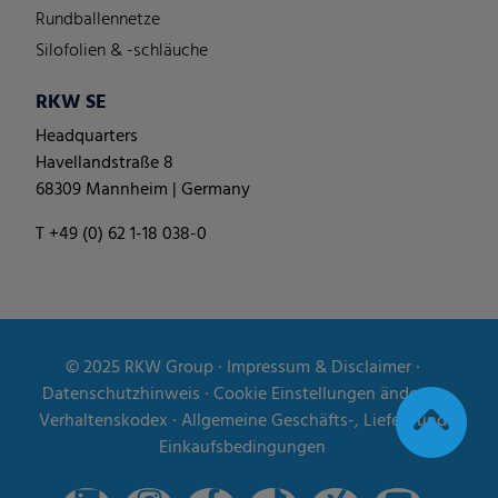
Rundballennetze
Silofolien & -schläuche
RKW SE
Headquarters
Havellandstraße 8
68309 Mannheim | Germany
T +49 (0) 62 1-18 038-0
© 2025
RKW Group
∙
Impressum & Disclaimer
∙
Datenschutzhinweis
∙
Cookie Einstellungen ändern
∙
Verhaltenskodex
∙
Allgemeine Geschäfts-, Liefer- und
Einkaufsbedingungen