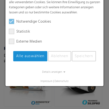
alle verwendeten Cookies. Sie können Ihre Einwilligung zu ganzen
Folien.
Kategorien geben oder sich weitere Informationen anzeigen
lassen und so nur bestimmte Cookies auswählen.
Notwendige Cookies
Statistik
Externe Medien
Rondotex® Basic
Polydress® SiloPro 200 µm
Die Basis Version des
Premium-Silageabdeckung
Alle auswählen
Ablehnen
Speichern
Premiumnetzes Rondotex®
für extreme Wetter- und
für Silage/Heu/Stroh
Einsatzbedingungen
Details anzeigen
Impressum
|
Datenschutz