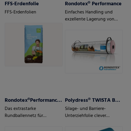
FFS-Erdenfolie
Rondotex® Performance
FFS-Erdenfolien
Einfaches Handling und
exzellente Lagerung von
Silage/Heu/Stroh
Rondotex®Performance+ Strong
Polydress® TWISTA Barrier
Das extrastarke
Silage- und Barriere-
Rundballennetz für
Unterziehfolie clever
schweres und sperriges
kombiniert auf einer Rolle
Pressgut