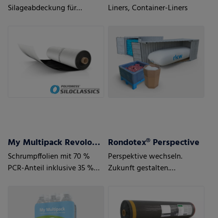
Silageabdeckung für
Liners, Container-Liners
moderate Wetter- und
Einsatzbedingungen
My Multipack Revoloop™ Schrumpffolien
Rondotex® Perspective
Schrumpffolien mit 70 %
Perspektive wechseln.
PCR-Anteil inklusive 35 %
Zukunft gestalten.
Haushalt PCR
Mit Rundballennetzen der
nächsten Generation.