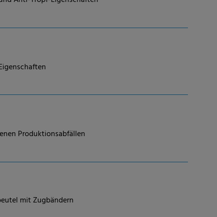
und Anti-Tropf-Eigenschaften
Eigenschaften
igenen Produktionsabfällen
nbeutel mit Zugbändern