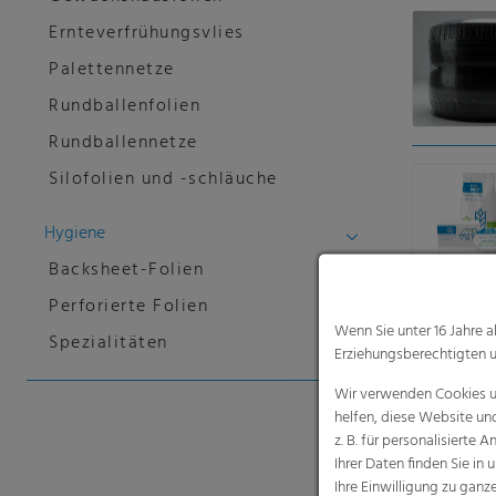
Ernteverfrühungsvlies
Palettennetze
Rundballenfolien
Rundballennetze
Silofolien und -schläuche
Hygiene
Backsheet-Folien
Perforierte Folien
Wenn Sie unter 16 Jahre 
Spezialitäten
Erziehungsberechtigten u
Wir verwenden Cookies un
helfen, diese Website un
z. B. für personalisiert
Ihrer Daten finden Sie in 
Ihre Einwilligung zu gan