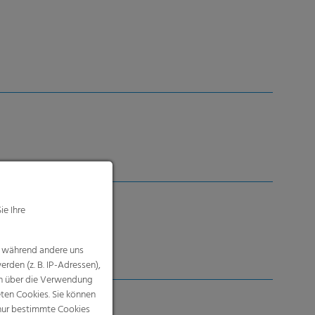
ie Ihre
chshaus
, während andere uns
rden (z. B. IP-Adressen),
nen über die Verwendung
eten Cookies. Sie können
 nur bestimmte Cookies