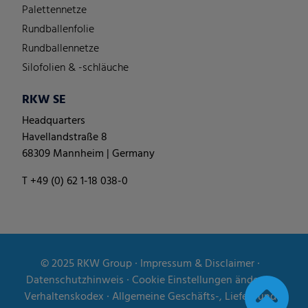
Palettennetze
Rundballenfolie
Rundballennetze
Silofolien & -schläuche
RKW SE
Headquarters
Havellandstraße 8
68309 Mannheim | Germany
T +49 (0) 62 1-18 038-0
© 2025
RKW Group
∙
Impressum & Disclaimer
∙
Datenschutzhinweis
∙
Cookie Einstellungen ändern
∙
Verhaltenskodex
∙
Allgemeine Geschäfts-, Liefer- und