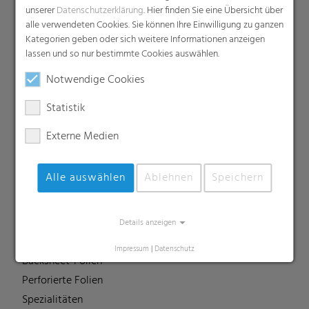
Compounds
unserer
Datenschutzerklärung
. Hier finden Sie eine Übersicht über
alle verwendeten Cookies. Sie können Ihre Einwilligung zu ganzen
Dachunterspannbahnen
Kategorien geben oder sich weitere Informationen anzeigen
Industriefolien, Säcke, Sackverpackungen
lassen und so nur bestimmte Cookies auswählen.
Liners
Notwendige Cookies
MDO Folien
Multipack-Schrumpffolien
Statistik
Papierähnliche Folien
Externe Medien
Schrumpffolien & Stretchhauben
Kaschierfolien
Alle auswählen
Ablehnen
Speichern
Technische Folien
Ernteverfrühungsfolien
Gewächshausfolien
Details anzeigen
Vliesstoffe
Impressum
|
Datenschutz
Backsheet-Folien
Perforierte Folien
Spezialitäten