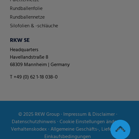
Rundballenfolie
Rundballennetze
Silofolien & -schläuche
RKW SE
Headquarters
Havellandstraße 8
68309 Mannheim | Germany
T +49 (0) 62 1-18 038-0
© 2025
RKW Group
∙
Impressum & Disclaimer
∙
Datenschutzhinweis
∙
Cookie Einstellungen ändern
∙
Verhaltenskodex
∙
Allgemeine Geschäfts-, Liefer- und
Einkaufsbedingungen