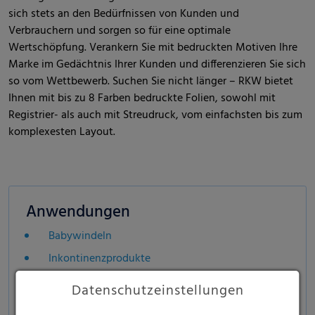
sich stets an den Bedürfnissen von Kunden und
Verbrauchern und sorgen so für eine optimale
Wertschöpfung. Verankern Sie mit bedruckten Motiven Ihre
Marke im Gedächtnis Ihrer Kunden und differenzieren Sie sich
so vom Wettbewerb. Suchen Sie nicht länger – RKW bietet
Ihnen mit bis zu 8 Farben bedruckte Folien, sowohl mit
Registrier- als auch mit Streudruck, vom einfachsten bis zum
komplexesten Layout.
Anwendungen
Babywindeln
Inkontinenzprodukte
Damenbinden
Datenschutzeinstellungen