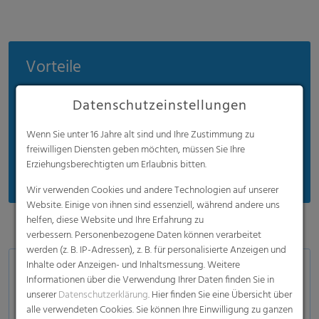
Vorteile
Sehr gute Release-Eigenschaften
Datenschutzeinstellungen
Hohe Festigkeiten
Wenn Sie unter 16 Jahre alt sind und Ihre Zustimmung zu
Maßgeschneidert
freiwilligen Diensten geben möchten, müssen Sie Ihre
Recycelbar
Erziehungsberechtigten um Erlaubnis bitten.
Wir verwenden Cookies und andere Technologien auf unserer
Website. Einige von ihnen sind essenziell, während andere uns
helfen, diese Website und Ihre Erfahrung zu
verbessern. Personenbezogene Daten können verarbeitet
werden (z. B. IP-Adressen), z. B. für personalisierte Anzeigen und
Inhalte oder Anzeigen- und Inhaltsmessung. Weitere
Anwendungen
Informationen über die Verwendung Ihrer Daten finden Sie in
unserer
Datenschutzerklärung
. Hier finden Sie eine Übersicht über
Gummiindustrie
alle verwendeten Cookies. Sie können Ihre Einwilligung zu ganzen