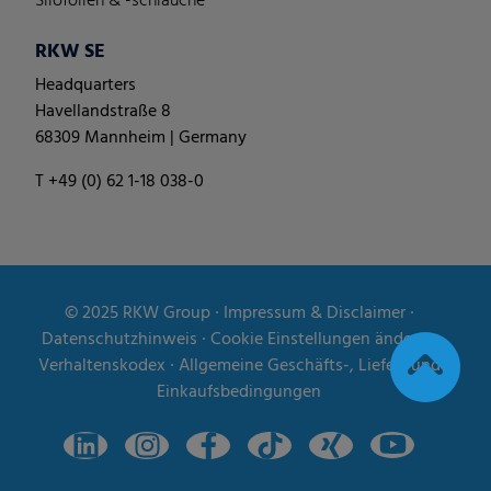
Silofolien & -schläuche
RKW SE
Headquarters
Havellandstraße 8
68309 Mannheim | Germany
T +49 (0) 62 1-18 038-0
© 2025
RKW Group
∙
Impressum & Disclaimer
∙
Datenschutzhinweis
∙
Cookie Einstellungen ändern
∙
Verhaltenskodex
∙
Allgemeine Geschäfts-, Liefer- und
Einkaufsbedingungen