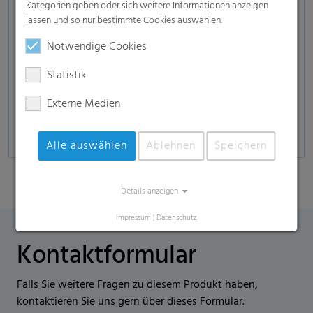
Reifenindustrie
Kategorien geben oder sich weitere Informationen anzeigen
lassen und so nur bestimmte Cookies auswählen.
Runderneuerung
Notwendige Cookies
Faserverbundwerkstoffe
Glasindustrie
Statistik
Automobilindustrie
Externe Medien
Selbstklebende Produkte, Dekore, u. v. m.
Alle auswählen
Ablehnen
Speichern
Details anzeigen
Impressum
|
Datenschutz
Kontaktformular
Falls Sie weitere Fragen zu diesem Produkt haben,
kontaktieren Sie uns gern über dieses Formular.