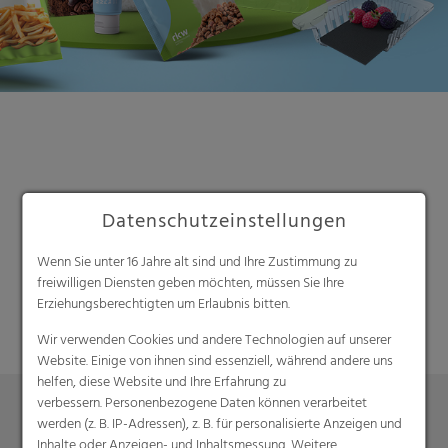
Datenschutzeinstellungen
Suche
Wenn Sie unter 16 Jahre alt sind und Ihre Zustimmung zu
freiwilligen Diensten geben möchten, müssen Sie Ihre
Erziehungsberechtigten um Erlaubnis bitten.
Wir verwenden Cookies und andere Technologien auf unserer
Website. Einige von ihnen sind essenziell, während andere uns
helfen, diese Website und Ihre Erfahrung zu
verbessern. Personenbezogene Daten können verarbeitet
werden (z. B. IP-Adressen), z. B. für personalisierte Anzeigen und
Inhalte oder Anzeigen- und Inhaltsmessung. Weitere