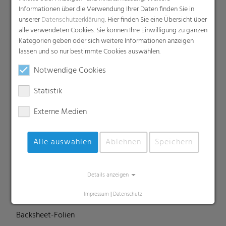
Produkte
Informationen über die Verwendung Ihrer Daten finden Sie in
Barrierefolien
unserer
Datenschutzerklärung
. Hier finden Sie eine Übersicht über
alle verwendeten Cookies. Sie können Ihre Einwilligung zu ganzen
Compounds
Kategorien geben oder sich weitere Informationen anzeigen
Dachunterspannbahnen
lassen und so nur bestimmte Cookies auswählen.
Industriefolien, Säcke, Sackverpackungen
Notwendige Cookies
Liners
MDO Folien
Statistik
Multipack-Schrumpffolien
Externe Medien
Papierähnliche Folien
Schrumpffolien & Stretchhauben
Alle auswählen
Ablehnen
Speichern
Kaschierfolien
Technische Folien
Ernteverfrühungsfolien
Details anzeigen
Gewächshausfolien
Impressum
|
Datenschutz
Vliesstoffe
Backsheet-Folien