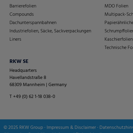
Barrierefolien
MDO Folien
Compounds
Multipack-Sch
Dachunterspannbahnen
Papierähnliche
Industriefolien, Säcke, Sackverpackungen
Schrumpffolie
Liners
Kaschierfolien
Technische Fo
RKW SE
Headquarters
Havellandstraße 8
68309 Mannheim | Germany
T +49 (0) 62 1-18 038-0
© 2025
RKW Group
∙
Impressum & Disclaimer
∙
Datenschutzhin