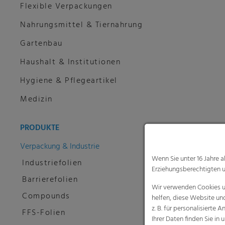
Flexible Verpackungen
Nahrungsmittel & Tiernahrung
Gartenbau
Haushalt & Institutionen
Hygiene & Pflegeartikel
Medizin
PRODUKTE
Verpackung & Industrie
Wenn Sie unter 16 Jahre 
Industriefolien
Erziehungsberechtigten u
Barrierefolien
Wir verwenden Cookies un
Compounds
helfen, diese Website un
z. B. für personalisiert
FFS-Folien
Ihrer Daten finden Sie in 