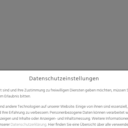
Datenschutzeinstellungen
alt sind und Ihre Zustimmung zu freiwilligen Diensten geben möchten, müssen S
m Erlaubnis bitten.
d andere Technologien auf unserer Website. Einige von ihnen sind essenziell
d Ihre Erfahrung zu verbessern. Personenbezogene Daten können verarbeitet we
e Anzeigen und Inhalte oder Anzeigen- und Inhaltsmessung. Weitere Informatio
unserer
Datenschutzerklärung
. Hier finden Sie eine Übersicht über alle verwend