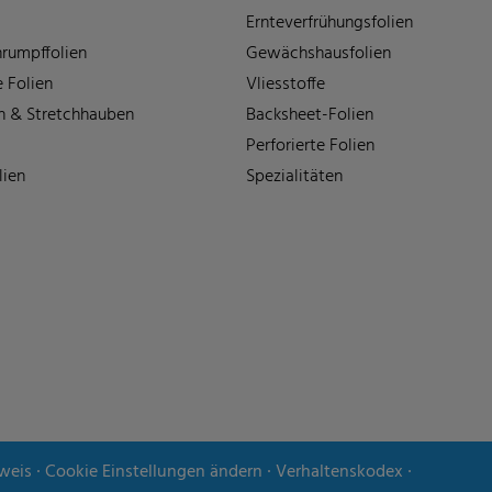
Ernteverfrühungsfolien
rumpffolien
Gewächshausfolien
 Folien
Vliesstoffe
n & Stretchhauben
Backsheet-Folien
Perforierte Folien
lien
Spezialitäten
weis
∙
Cookie Einstellungen ändern
∙
Verhaltenskodex
∙