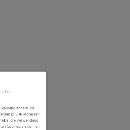
ie Ihre
, während andere uns
rden (z. B. IP-Adressen),
nen über die Verwendung
eten Cookies. Sie können