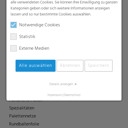
alle verwendeten Cookies. Sie können Ihre Einwilligung zu ganzen
Industriefolien, Säcke, Sackverpackungen
Kategorien geben oder sich weitere Informationen anzeigen
Liners
lassen und so nur bestimmte Cookies auswählen.
MDO Folien
Notwendige Cookies
Multipack-Schrumpffolien
Papierähnliche Folien
Statistik
Schrumpffolien & Stretchhauben
Externe Medien
Kaschierfolien
Technische Folien
Alle auswählen
Ablehnen
Speichern
Ernteverfrühungsfolien
Gewächshausfolien
Vliesstoffe
Details anzeigen
Backsheet-Folien
Impressum
|
Datenschutz
Perforierte Folien
Spezialitäten
Palettennetze
Rundballenfolie