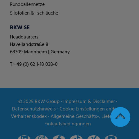
Rundballennetze
Silofolien & -schläuche
RKW SE
Headquarters
Havellandstraße 8
68309 Mannheim | Germany
T +49 (0) 62 1-18 038-0
© 2025
RKW Group
∙
Impressum & Disclaimer
∙
Datenschutzhinweis
∙
Cookie Einstellungen ändern
∙
Verhaltenskodex
∙
Allgemeine Geschäfts-, Liefer- und
Einkaufsbedingungen