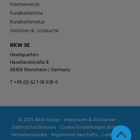
Palettennetze
Rundballenfolie
Rundballennetze
Silofolien & -schläuche
RKW SE
Headquarters
Havellandstraße 8
68309 Mannheim | Germany
T +49 (0) 62 1-18 038-0
© 2025
RKW Group
∙
Impressum & Disclaimer
∙
Datenschutzhinweis
∙
Cookie Einstellungen ändern
∙
Verhaltenskodex
∙
Allgemeine Geschäfts-, Liefer- und