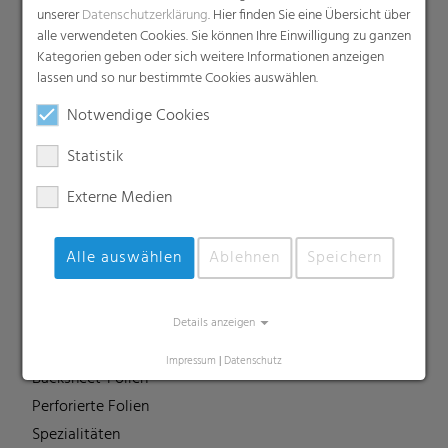
Compounds
unserer
Datenschutzerklärung
. Hier finden Sie eine Übersicht über
alle verwendeten Cookies. Sie können Ihre Einwilligung zu ganzen
Dachunterspannbahnen
Kategorien geben oder sich weitere Informationen anzeigen
Industriefolien, Säcke, Sackverpackungen
lassen und so nur bestimmte Cookies auswählen.
Liners
Notwendige Cookies
MDO Folien
Multipack-Schrumpffolien
Statistik
Papierähnliche Folien
Externe Medien
Schrumpffolien & Stretchhauben
Kaschierfolien
Alle auswählen
Ablehnen
Speichern
Technische Folien
Ernteverfrühungsfolien
Gewächshausfolien
Details anzeigen
Vliesstoffe
Impressum
|
Datenschutz
Backsheet-Folien
Perforierte Folien
Spezialitäten