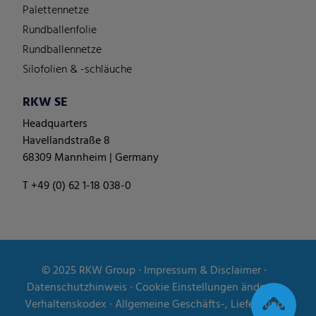
Palettennetze
Rundballenfolie
Rundballennetze
Silofolien & -schläuche
RKW SE
Headquarters
Havellandstraße 8
68309 Mannheim | Germany
T +49 (0) 62 1-18 038-0
© 2025
RKW Group
∙
Impressum & Disclaimer
∙
Datenschutzhinweis
∙
Cookie Einstellungen ändern
∙
Verhaltenskodex
∙
Allgemeine Geschäfts-, Liefer- und