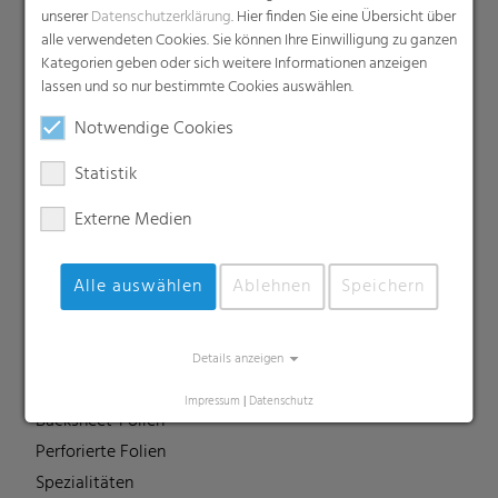
Compounds
unserer
Datenschutzerklärung
. Hier finden Sie eine Übersicht über
alle verwendeten Cookies. Sie können Ihre Einwilligung zu ganzen
Dachunterspannbahnen
Kategorien geben oder sich weitere Informationen anzeigen
Industriefolien, Säcke, Sackverpackungen
lassen und so nur bestimmte Cookies auswählen.
Liners
Notwendige Cookies
MDO Folien
Multipack-Schrumpffolien
Statistik
Papierähnliche Folien
Externe Medien
Schrumpffolien & Stretchhauben
Kaschierfolien
Alle auswählen
Ablehnen
Speichern
Technische Folien
Ernteverfrühungsfolien
Gewächshausfolien
Details anzeigen
Vliesstoffe
Impressum
|
Datenschutz
Backsheet-Folien
Perforierte Folien
Spezialitäten