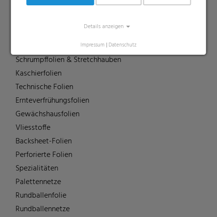
Liners
MDO Folien
Details anzeigen
Multipack-Schrumpffolien
Papierähnliche Folien
Impressum
|
Datenschutz
Schrumpffolien & Stretchhauben
Kaschierfolien
Technische Folien
Ernteverfrühungsfolien
Gewächshausfolien
Vliesstoffe
Backsheet-Folien
Perforierte Folien
Spezialitäten
Palettennetze
Rundballenfolie
Rundballennetze