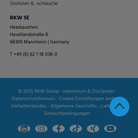
Silofolien & -schläuche
RKW SE
Headquarters
Havellandstraße 8
68309 Mannheim | Germany
T +49 (0) 62 1-18 038-0
© 2025
RKW Group
∙
Impressum & Disclaimer
∙
Datenschutzhinweis
∙
Cookie Einstellungen ändern
∙
Verhaltenskodex
∙
Allgemeine Geschäfts-, Liefer- und
Einkaufsbedingungen