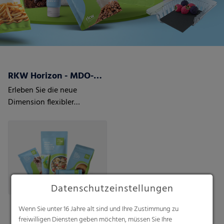
RKW Horizon - MDO-PE Folien
Erleben Sie die neue
Dimension flexibler
Verpackung mit RKW
Horizon MDO-PE Folien -
mono-axial gestreckten
Folien.
Datenschutzeinstellungen
Wenn Sie unter 16 Jahre alt sind und Ihre Zustimmung zu
freiwilligen Diensten geben möchten, müssen Sie Ihre