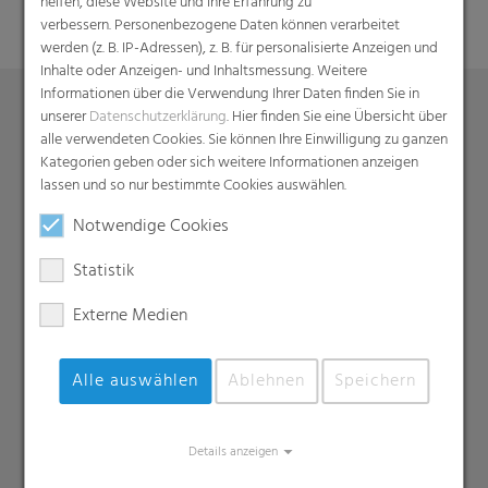
helfen, diese Website und Ihre Erfahrung zu
verbessern. Personenbezogene Daten können verarbeitet
werden (z. B. IP-Adressen), z. B. für personalisierte Anzeigen und
Inhalte oder Anzeigen- und Inhaltsmessung. Weitere
Informationen über die Verwendung Ihrer Daten finden Sie in
unserer
Datenschutzerklärung
. Hier finden Sie eine Übersicht über
alle verwendeten Cookies. Sie können Ihre Einwilligung zu ganzen
Produkte
Kategorien geben oder sich weitere Informationen anzeigen
Barrierefolien
lassen und so nur bestimmte Cookies auswählen.
Compounds
Notwendige Cookies
Dachunterspannbahnen
Statistik
Industriefolien, Säcke, Sackverpackungen
Liners
Externe Medien
MDO Folien
Multipack-Schrumpffolien
Alle auswählen
Ablehnen
Speichern
Papierähnliche Folien
Schrumpffolien & Stretchhauben
Details anzeigen
Kaschierfolien