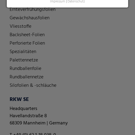
Technische Folien
Impressum
|
Datenschutz
Ernteverfrühungsfolien
Gewächshausfolien
Vliesstoffe
Backsheet-Folien
Perforierte Folien
Spezialitäten
Palettennetze
Rundballenfolie
Rundballennetze
Silofolien & -schläuche
RKW SE
Headquarters
Havellandstraße 8
68309 Mannheim | Germany