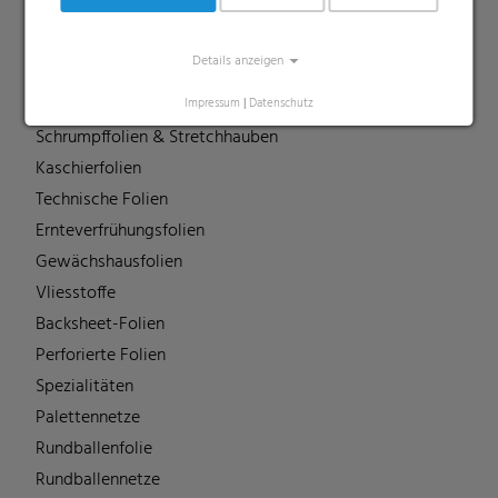
Liners
MDO Folien
Details anzeigen
Multipack-Schrumpffolien
Papierähnliche Folien
Impressum
|
Datenschutz
Schrumpffolien & Stretchhauben
Kaschierfolien
Technische Folien
Ernteverfrühungsfolien
Gewächshausfolien
Vliesstoffe
Backsheet-Folien
Perforierte Folien
Spezialitäten
Palettennetze
Rundballenfolie
Rundballennetze