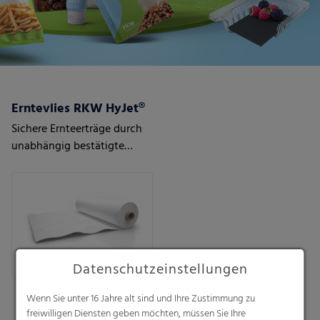
Erntevlies RKW HyJet®
Sichere Ernteerträge durch
unabhängig bestätigte
Qualität
Datenschutzeinstellungen
Wenn Sie unter 16 Jahre alt sind und Ihre Zustimmung zu
freiwilligen Diensten geben möchten, müssen Sie Ihre