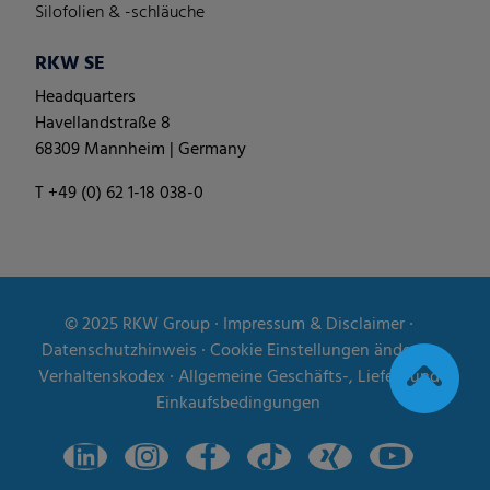
Silofolien & -schläuche
RKW SE
Headquarters
Havellandstraße 8
68309 Mannheim | Germany
T +49 (0) 62 1-18 038-0
© 2025
RKW Group
∙
Impressum & Disclaimer
∙
Datenschutzhinweis
∙
Cookie Einstellungen ändern
∙
Verhaltenskodex
∙
Allgemeine Geschäfts-, Liefer- und
Einkaufsbedingungen