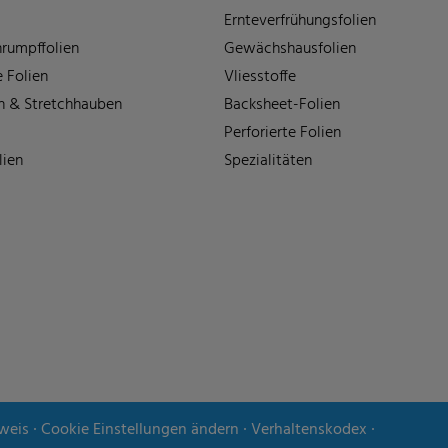
Ernteverfrühungsfolien
rumpffolien
Gewächshausfolien
 Folien
Vliesstoffe
n & Stretchhauben
Backsheet-Folien
Perforierte Folien
lien
Spezialitäten
weis
∙
Cookie Einstellungen ändern
∙
Verhaltenskodex
∙