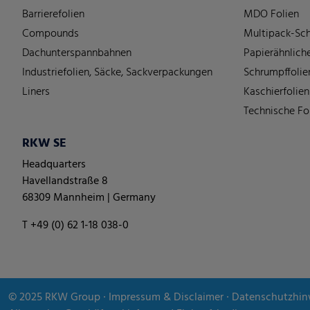
Barrierefolien
MDO Folien
Compounds
Multipack-Sch
Dachunterspannbahnen
Papierähnliche
Industriefolien, Säcke, Sackverpackungen
Schrumpffolie
Liners
Kaschierfolien
Technische Fo
RKW SE
Headquarters
Havellandstraße 8
68309 Mannheim | Germany
T +49 (0) 62 1-18 038-0
© 2025
RKW Group
∙
Impressum & Disclaimer
∙
Datenschutzhin