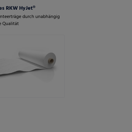
ies RKW HyJet®
rnteerträge durch unabhängig
e Qualität