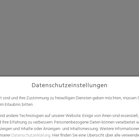
Datenschutzeinstellungen
alt sind und Ihre Zustimmung zu freiwilligen Diensten geben möchten, müssen S
m Erlaubnis bitten.
d andere Technologien auf unserer Website. Einige von ihnen sind essenziell
d Ihre Erfahrung zu verbessern. Personenbezogene Daten können verarbeitet we
e Anzeigen und Inhalte oder Anzeigen- und Inhaltsmessung. Weitere Informatio
unserer
Datenschutzerklärung
. Hier finden Sie eine Übersicht über alle verwend