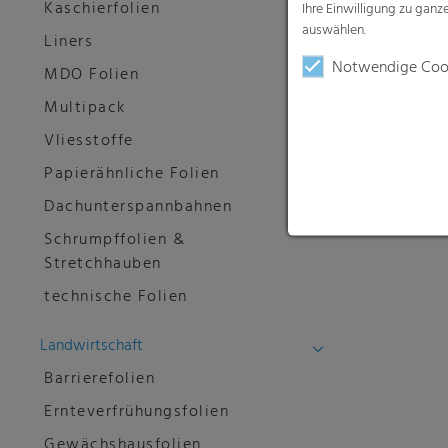
Kaschierfolien
Ihre Einwilligung zu gan
auswählen.
Liners
Notwendige Coo
MDO Folien
Multipack
Vliesstoffe
Papierähnliche Folien
Dachunterspannbahnen
Schrumpffolien &
Stretchhauben
technische Folien
Landwirtschaft
Barrierefolien
Ernteverfrühungsfolien
Gewächshausfolien