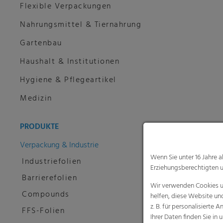
Flexible Verpackungen
Nahrungsmittel & Tiernahrung
Gartenbau
Haushalt & Institutionen
Hygiene & Pflegeartikel
Medizin
PRODUKTE
Verpackung & Industrie
Wenn Sie unter 16 Jahre 
Industriefolien
Erziehungsberechtigten u
Barrierefolien
Wir verwenden Cookies un
Compounds
helfen, diese Website un
z. B. für personalisiert
FFS-Folien
Ihrer Daten finden Sie in 