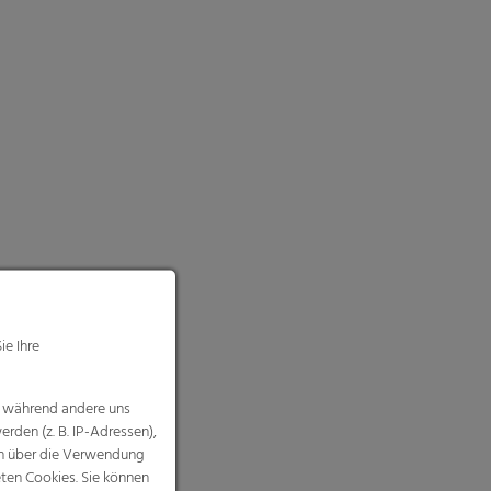
ie Ihre
, während andere uns
rden (z. B. IP-Adressen),
nen über die Verwendung
eten Cookies. Sie können