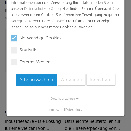
RKW Fruit Pad
Kaschierfolien (Coex) mit/ohne Barriere
Informationen über die Verwendung Ihrer Daten finden Sie in
unserer
Datenschutzerklärung
. Hier finden Sie eine Übersicht über
Recycelbare Cushion Pads
Leistungsstarke
alle verwendeten Cookies. Sie können Ihre Einwilligung zu ganzen
aus Monomaterial (PP), die
Kaschierfolien (Coex) mit
Kategorien geben oder sich weitere Informationen anzeigen
die Frische von Obst,
und ohne Barriere
lassen und so nur bestimmte Cookies auswählen.
insbesondere Beeren,
Notwendige Cookies
verlängern
Statistik
Externe Medien
Alle auswählen
Ablehnen
Speichern
Details anzeigen
Impressum
|
Datenschutz
Ventilkastensäcke
Pouchfolien
Industriesäcke - Die Lösung
Ultraleichte Beutelfolien für
für eine Vielzahl von
die Einzelverpackung von