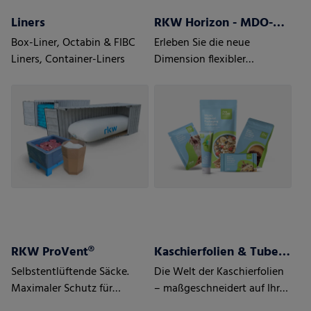
Liners
RKW Horizon - MDO-PE Folien
Box-Liner, Octabin & FIBC
Erleben Sie die neue
Liners, Container-Liners
Dimension flexibler
Verpackung mit RKW
Horizon MDO-PE Folien -
mono-axial gestreckten
Folien.
RKW ProVent®
Kaschierfolien & Tubenlaminatfolien
Selbstentlüftende Säcke.
Die Welt der Kaschierfolien
Maximaler Schutz für
– maßgeschneidert auf Ihre
feuchtigkeitsempfindliche,
Anforderungen und den