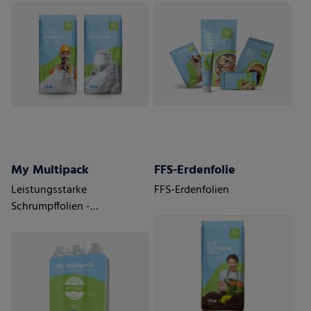
pulvrige Güter.
Bedarf Ihrer Kunden
My Multipack
FFS-Erdenfolie
Leistungsstarke
FFS-Erdenfolien
Schrumpffolien -
Maßgeschneidert für Ihre
Anforderungen