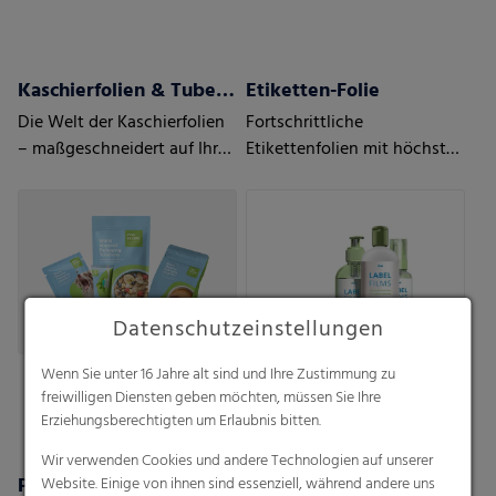
Kaschierfolien & Tubenlaminatfolien
Etiketten-Folie
Die Welt der Kaschierfolien
Fortschrittliche
– maßgeschneidert auf Ihre
Etikettenfolien mit höchster
Anforderungen und den
Flexibilität
Bedarf Ihrer Kunden
Datenschutzeinstellungen
Wenn Sie unter 16 Jahre alt sind und Ihre Zustimmung zu
freiwilligen Diensten geben möchten, müssen Sie Ihre
Erziehungsberechtigten um Erlaubnis bitten.
Wir verwenden Cookies und andere Technologien auf unserer
Prägefolien
Aptra®
Website. Einige von ihnen sind essenziell, während andere uns