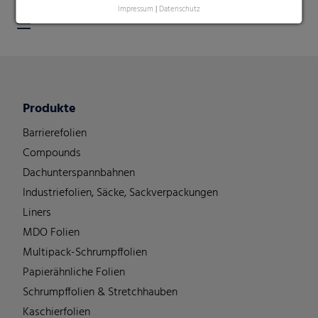
Impressum
|
Datenschutz
Produkte
Barrierefolien
Compounds
Dachunterspannbahnen
Industriefolien, Säcke, Sackverpackungen
Liners
MDO Folien
Multipack-Schrumpffolien
Papierähnliche Folien
Schrumpffolien & Stretchhauben
Kaschierfolien