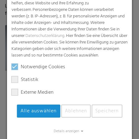
helfen, diese Website und Ihre Erfahrung zu
Leistungsstarke Lösungen
Die leistungsstarke Lösung
verbessern. Personenbezogene Daten können verarbeitet
für eine Vielzahl von
für eine Vielzahl von
werden (z. B. IP-Adressen), z. B. für personalisierte Anzeigen und
Anwendungen
Anwendungen
Inhalte oder Anzeigen- und Inhaltsmessung. Weitere
Informationen über die Verwendung Ihrer Daten finden Sie in
unserer
Datenschutzerklärung
. Hier finden Sie eine Übersicht über
alle verwendeten Cookies. Sie können Ihre Einwilligung zu ganzen
Kategorien geben oder sich weitere Informationen anzeigen
lassen und so nur bestimmte Cookies auswählen.
Notwendige Cookies
Statistik
Externe Medien
Alle auswählen
Ablehnen
Speichern
Suche
Details anzeigen