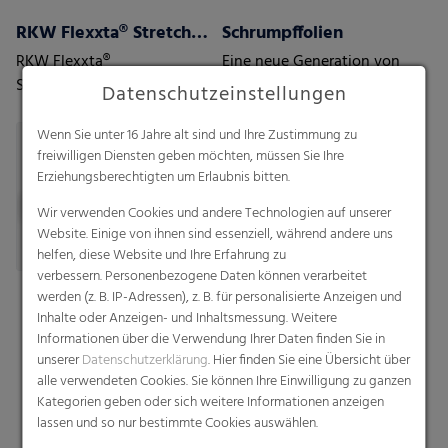
RKW Flexxta® Stretchhauben-Serie
Schrumpffolien
RKW Flexxta®
Eine neue Generation von
Stretchhauben-Serie:
Schrumpffolien mit dem
Datenschutzeinstellungen
Maximale Haltbarkeit und
Höchstmaß an Schutz
Flexibilität. Mit bis zu 35 %
Wenn Sie unter 16 Jahre alt sind und Ihre Zustimmung zu
PCR-Anteil.
freiwilligen Diensten geben möchten, müssen Sie Ihre
Erziehungsberechtigten um Erlaubnis bitten.
Wir verwenden Cookies und andere Technologien auf unserer
Website. Einige von ihnen sind essenziell, während andere uns
helfen, diese Website und Ihre Erfahrung zu
verbessern. Personenbezogene Daten können verarbeitet
werden (z. B. IP-Adressen), z. B. für personalisierte Anzeigen und
Inhalte oder Anzeigen- und Inhaltsmessung. Weitere
Informationen über die Verwendung Ihrer Daten finden Sie in
unserer
Datenschutzerklärung
. Hier finden Sie eine Übersicht über
alle verwendeten Cookies. Sie können Ihre Einwilligung zu ganzen
Kategorien geben oder sich weitere Informationen anzeigen
lassen und so nur bestimmte Cookies auswählen.