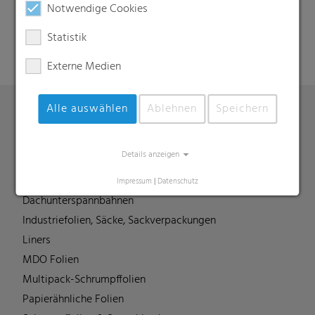
Suche
Notwendige Cookies
Statistik
Externe Medien
Alle auswählen
Ablehnen
Speichern
Produkte
Details anzeigen
Barrierefolien
Compounds
Impressum
|
Datenschutz
Dachunterspannbahnen
Industriefolien, Säcke, Sackverpackungen
Liners
MDO Folien
Multipack-Schrumpffolien
Papierähnliche Folien