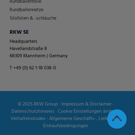
Rundballenfolie
Rundballennetze
Silofolien & -schläuche
RKW SE
Headquarters
Havellandstraße 8
68309 Mannheim | Germany
T +49 (0) 62 1-18 038-0
© 2025
RKW Group
∙
Impressum & Disclaimer
∙
Datenschutzhinweis
∙
Cookie Einstellungen ändern
∙
Verhaltenskodex
∙
Allgemeine Geschäfts-, Liefer- und
Einkaufsbedingungen