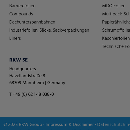
Barrierefolien
MDO Folien
Compounds
Multipack-Sch
Dachunterspannbahnen
Papierähnliche
Industriefolien, Säcke, Sackverpackungen
Schrumpffolie
Liners
Kaschierfolien
Technische Fo
RKW SE
Headquarters
Havellandstraße 8
68309 Mannheim | Germany
T +49 (0) 62 1-18 038-0
© 2025
RKW Group
∙
Impressum & Disclaimer
∙
Datenschutzhin