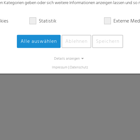
zen Kategorien geben oder sich weitere Informationen anzeigen lassen und so
Schwergutsäcke
kies
Statistik
Externe Med
Optimiert für Hochleistungs-Abfüllanlagen
Alle auswählen
Ablehnen
Speichern
Details anzeigen
Impressum
|
Datenschutz