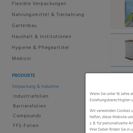
Flexible Verpackungen
Nahrungsmittel & Tiernahrung
Gartenbau
Haushalt & Institutionen
Hygiene & Pflegeartikel
Medizin
PRODUKTE
Verpackung & Industrie
Wenn Sie unter 16 Jahre 
Industriefolien
Erziehungsberechtigten u
Barrierefolien
Wir verwenden Cookies un
Compounds
helfen, diese Website un
z. B. für personalisiert
FFS-Folien
Ihrer Daten finden Sie in 