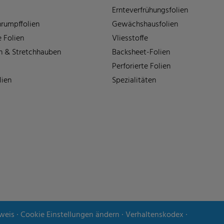
Ernteverfrühungsfolien
rumpffolien
Gewächshausfolien
 Folien
Vliesstoffe
n & Stretchhauben
Backsheet-Folien
Perforierte Folien
lien
Spezialitäten
weis
∙
Cookie Einstellungen ändern
∙
Verhaltenskodex
∙