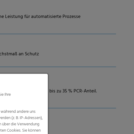
he Leistung für automatisierte Prozesse
öchstmaß an Schutz
t und Flexibilität. Mit bis zu 35 % PCR-Anteil.
ie Ihre
, während andere uns
rden (z. B. IP-Adressen),
nen über die Verwendung
nwendungen
eten Cookies. Sie können