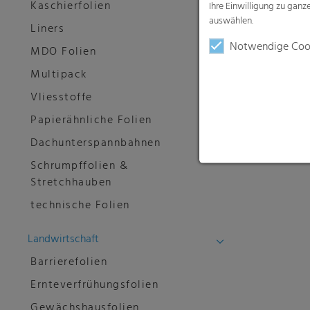
Kaschierfolien
Ihre Einwilligung zu gan
auswählen.
Liners
Notwendige Coo
MDO Folien
Multipack
Vliesstoffe
Papierähnliche Folien
Dachunterspannbahnen
Schrumpffolien &
Stretchhauben
technische Folien
Landwirtschaft
Barrierefolien
Ernteverfrühungsfolien
Gewächshausfolien