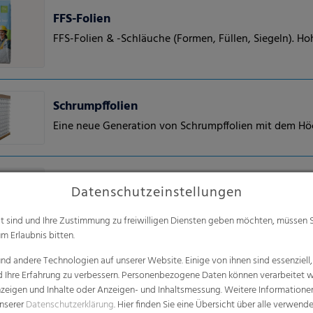
FFS-Folien
FFS-Folien & -Schläuche (Formen, Füllen, Siegeln). Ho
Schrumpffolien
Eine neue Generation von Schrumpffolien mit dem H
Datenschutzeinstellungen
RKW Flexxta® Stretchhauben-Serie
RKW Flexxta® Stretchhauben-Serie: Maximale Haltbarkei
alt sind und Ihre Zustimmung zu freiwilligen Diensten geben möchten, müssen S
m Erlaubnis bitten.
d andere Technologien auf unserer Website. Einige von ihnen sind essenziell
d Ihre Erfahrung zu verbessern. Personenbezogene Daten können verarbeitet we
Ventilkastensäcke
e Anzeigen und Inhalte oder Anzeigen- und Inhaltsmessung. Weitere Informatio
Industriesäcke - Die Lösung für eine Vielzahl von A
unserer
Datenschutzerklärung
. Hier finden Sie eine Übersicht über alle verwend