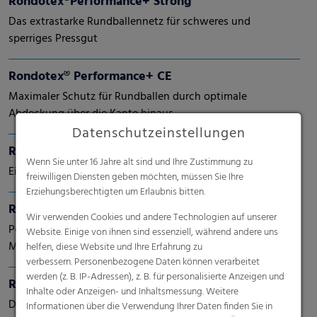
Rondotex®Performance+ Strong
Das extrastarke Rundballennetz für schweres und
sperriges Pressgut
Rondotex® Performance+ CE
Maximaler Schutz für Rundballen durch optimale
Abdeckung über die Kante hinaus
Datenschutzeinstellungen
Rondotex® Performance+ Rundballennetz
Wenn Sie unter 16 Jahre alt sind und Ihre Zustimmung zu
Einfaches Handling und breitere Kantenabdeckung
freiwilligen Diensten geben möchten, müssen Sie Ihre
Erziehungsberechtigten um Erlaubnis bitten.
Rondotex® Perspective
Wir verwenden Cookies und andere Technologien auf unserer
Perspektive wechseln. Zukunft gestalten.
Website. Einige von ihnen sind essenziell, während andere uns
Mit Rundballennetzen der nächsten Generation.
helfen, diese Website und Ihre Erfahrung zu
verbessern. Personenbezogene Daten können verarbeitet
werden (z. B. IP-Adressen), z. B. für personalisierte Anzeigen und
Rondotex® Wizard 33
Inhalte oder Anzeigen- und Inhaltsmessung. Weitere
Das weltweit einzige 33er Rundballennetz mit Mesh
Informationen über die Verwendung Ihrer Daten finden Sie in