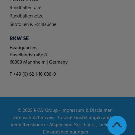
Rundballenfolie
Rundballennetze
Silofolien & -schläuche
RKW SE
Headquarters
Havellandstraße 8
68309 Mannheim | Germany
T +49 (0) 62 1-18 038-0
© 2025
RKW Group
∙
Impressum & Disclaimer
∙
Datenschutzhinweis
∙
Cookie Einstellungen ändern
∙
Verhaltenskodex
∙
Allgemeine Geschäfts-, Liefer- und
Einkaufsbedingungen