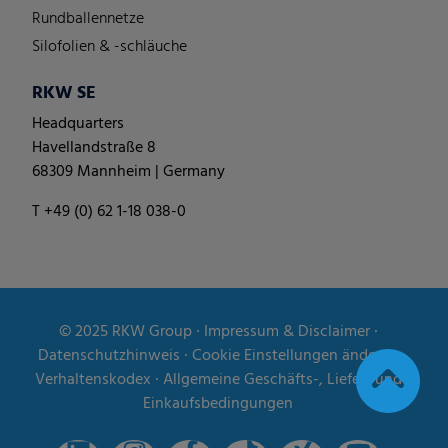
Rundballennetze
Silofolien & -schläuche
RKW SE
Headquarters
Havellandstraße 8
68309 Mannheim | Germany
T +49 (0) 62 1-18 038-0
© 2025
RKW Group
∙
Impressum & Disclaimer
∙
Datenschutzhinweis
∙
Cookie Einstellungen ändern
∙
Verhaltenskodex
∙
Allgemeine Geschäfts-, Liefer- und
Einkaufsbedingungen