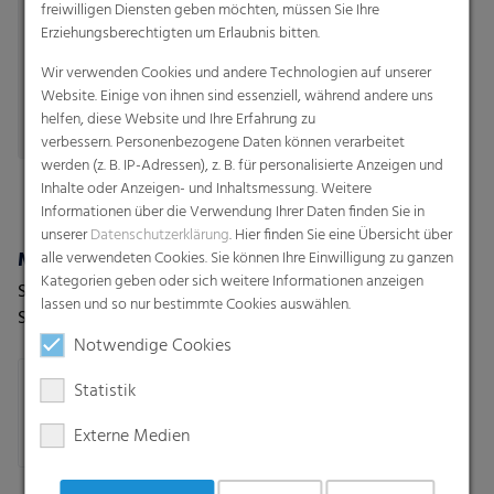
pulvrige Güter.
freiwilligen Diensten geben möchten, müssen Sie Ihre
Erziehungsberechtigten um Erlaubnis bitten.
Wir verwenden Cookies und andere Technologien auf unserer
Website. Einige von ihnen sind essenziell, während andere uns
helfen, diese Website und Ihre Erfahrung zu
verbessern. Personenbezogene Daten können verarbeitet
werden (z. B. IP-Adressen), z. B. für personalisierte Anzeigen und
Inhalte oder Anzeigen- und Inhaltsmessung. Weitere
Informationen über die Verwendung Ihrer Daten finden Sie in
unserer
Datenschutzerklärung
. Hier finden Sie eine Übersicht über
Müllbeutel
Ventilkastensäcke
alle verwendeten Cookies. Sie können Ihre Einwilligung zu ganzen
Kategorien geben oder sich weitere Informationen anzeigen
Sternbodenbeutel ,
Industriesäcke - Die Lösung
lassen und so nur bestimmte Cookies auswählen.
Sternbodenbeutel mit PP-
für eine Vielzahl von
Verschlußband,
Anwendungen
Notwendige Cookies
Hemdchentragetaschen mit
Statistik
Sternboden,
Hemdchentragetaschen,
Externe Medien
Zugbandbeutel lose oder als
Rolle