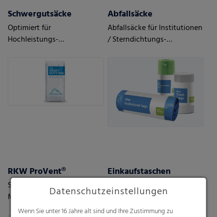
Schwergutsäcke
Abfallsäcke
Optimiert für
Abfallsäcke für Institutionen
Hochleistungs-
/ Sterndichtungs-
Abfüllanlagen
Rollenbeutel mit
Zugbändern
RKW ProVent®
Einkaufstaschen
Selbstentlüftende Säcke.
Hemdchentaschen,
Datenschutzeinstellungen
Maximaler Schutz für
Tragetaschen - DKT
feuchtigkeitsempfindliche,
Wenn Sie unter 16 Jahre alt sind und Ihre Zustimmung zu