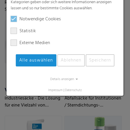
RKW Flexxta®
Hemdchentaschen,
Kategorien geben oder sich weitere Informationen anzeigen
lassen und so nur bestimmte Cookies auswählen.
Stretchhauben-Serie:
Tragetaschen - DKT
Maximale Haltbarkeit und
Notwendige Cookies
Flexibilität. Mit bis zu 35 %
PCR-Anteil.
Statistik
Externe Medien
Alle auswählen
Ablehnen
Speichern
Details anzeigen
Ventilkastensäcke
Abfallsäcke
Impressum
|
Datenschutz
Industriesäcke - Die Lösung
Abfallsäcke für Institutionen
für eine Vielzahl von
/ Sterndichtungs-
Anwendungen
Rollenbeutel mit
Zugbändern