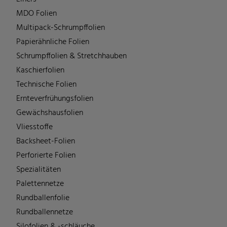
MDO Folien
Multipack-Schrumpffolien
Papierähnliche Folien
Schrumpffolien & Stretchhauben
Kaschierfolien
Technische Folien
Ernteverfrühungsfolien
Gewächshausfolien
Vliesstoffe
Backsheet-Folien
Perforierte Folien
Spezialitäten
Palettennetze
Rundballenfolie
Rundballennetze
Silofolien & -schläuche