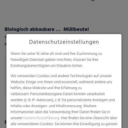
Biologisch abbaubare Beutel
Müllbeutel
für Einkaufstaschen oder
Sternbodenbeutel ,
Datenschutzeinstellungen
Küchenabfälle
Sternbodenbeutel mit PP-
Verschlußband,
Wenn Sie unter 16 Jahre alt sind und Ihre Zustimmung zu
Hemdchentragetaschen mit
freiwilligen Diensten geben möchten, müssen Sie Ihre
Sternboden,
Erziehungsberechtigten um Erlaubnis bitten.
Hemdchentragetaschen,
Wir verwenden Cookies und andere Technologien auf unserer
Zugbandbeutel lose oder als
Website. Einige von ihnen sind essenziell, während andere uns
Rolle
helfen, diese Website und Ihre Erfahrung zu
verbessern. Personenbezogene Daten können verarbeitet
werden (z. B. IP-Adressen), z. B. für personalisierte Anzeigen und
Inhalte oder Anzeigen- und Inhaltsmessung. Weitere
Informationen über die Verwendung Ihrer Daten finden Sie in
unserer
Datenschutzerklärung
. Hier finden Sie eine Übersicht über
RKW Flexxta® Stretchhauben-Serie
Einkaufstaschen
alle verwendeten Cookies. Sie können Ihre Einwilligung zu ganzen