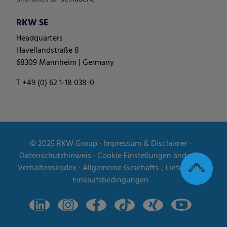
RKW SE
Headquarters
Havellandstraße 8
68309 Mannheim | Germany
T +49 (0) 62 1-18 038-0
© 2025
RKW Group
∙
Impressum & Disclaimer
∙
Datenschutzhinweis
∙
Cookie Einstellungen ändern
∙
Verhaltenskodex
∙
Allgemeine Geschäfts-, Liefer- und
Einkaufsbedingungen