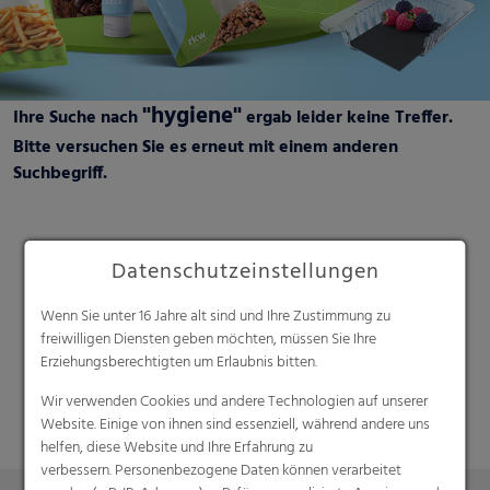
"hygiene"
Ihre Suche nach
ergab leider keine Treffer.
Bitte versuchen Sie es erneut mit einem anderen
Suchbegriff.
Datenschutzeinstellungen
Wenn Sie unter 16 Jahre alt sind und Ihre Zustimmung zu
freiwilligen Diensten geben möchten, müssen Sie Ihre
Suche
Erziehungsberechtigten um Erlaubnis bitten.
Wir verwenden Cookies und andere Technologien auf unserer
Website. Einige von ihnen sind essenziell, während andere uns
helfen, diese Website und Ihre Erfahrung zu
verbessern. Personenbezogene Daten können verarbeitet