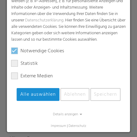
werden (z. B. IP-Adressen), z. B. für personalisierte Anzeigen und
Inhalte oder Anzeigen- und Inhaltsmessung. Weitere
Informationen über die Verwendung Ihrer Daten finden Sie in
Produkte
unserer
Datenschutzerklärung
. Hier finden Sie eine Übersicht über
alle verwendeten Cookies. Sie können Ihre Einwilligung zu ganzen
Barrierefolien
Kategorien geben oder sich weitere Informationen anzeigen
Compounds
lassen und so nur bestimmte Cookies auswählen.
Dachunterspannbahnen
Notwendige Cookies
Industriefolien, Säcke, Sackverpackungen
Liners
Statistik
MDO Folien
Externe Medien
Multipack-Schrumpffolien
Papierähnliche Folien
Alle auswählen
Ablehnen
Speichern
Schrumpffolien & Stretchhauben
Kaschierfolien
Technische Folien
Details anzeigen
Ernteverfrühungsfolien
Impressum
|
Datenschutz
Gewächshausfolien