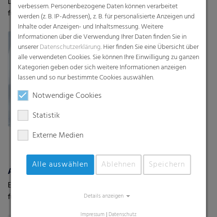
Die leistungsstarke Lösung
Flachfolie oder
verbessern. Personenbezogene Daten können verarbeitet
für Topsheet-Anwendungen
Halbschlauchfolie
werden (z. B. IP-Adressen), z. B. für personalisierte Anzeigen und
Inhalte oder Anzeigen- und Inhaltsmessung. Weitere
Informationen über die Verwendung Ihrer Daten finden Sie in
unserer
Datenschutzerklärung
. Hier finden Sie eine Übersicht über
alle verwendeten Cookies. Sie können Ihre Einwilligung zu ganzen
Kategorien geben oder sich weitere Informationen anzeigen
lassen und so nur bestimmte Cookies auswählen.
Notwendige Cookies
Statistik
Externe Medien
Alle auswählen
Ablehnen
Speichern
Atmungsaktive Backsheets
Entdecken Sie die weltweit
führenden Backsheet-
Details anzeigen
Lösungen
Impressum
|
Datenschutz