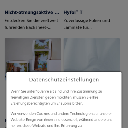
Nicht-atmungsaktive Backsheets
Hyfol® T
Entdecken Sie die weltweit
Zuverlässige Folien und
führenden Backsheet-
Laminate für
Lösungen
Windelverschlüsse
Datenschutzeinstellungen
Wenn Sie unter 16 Jahre alt sind und Ihre Zustimmung zu
freiwilligen Diensten geben möchten, müssen Sie Ihre
Erziehungsberechtigten um Erlaubnis bitten.
Wir verwenden Cookies und andere Technologien auf unserer
Website. Einige von ihnen sind essenziell, während andere uns
Hyfol® 3D
Feinschrumpffolie
helfen, diese Website und Ihre Erfahrung zu